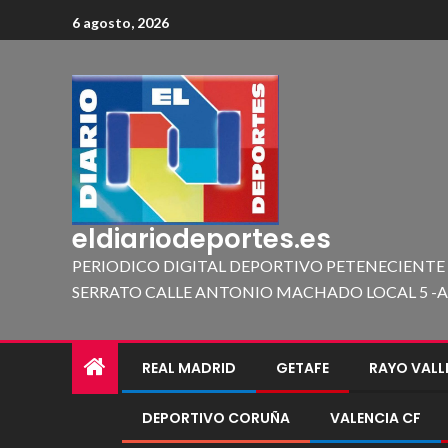
6 agosto, 2026
eldiariodeportes.es
PERIODICO DIGITAL DEPORTIVO PETENECIENTE
SERRATO CALLE ANTONIO MACHADO LOCAL 5 -A 419
REAL MADRID
GETAFE
RAYO VAL
DEPORTIVO CORUÑA
VALENCIA CF