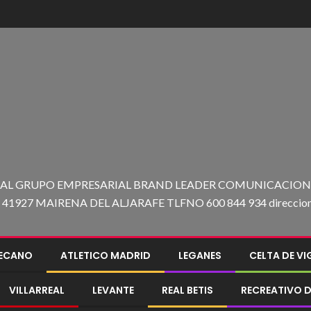
 AL GRUPO EMPRESARIAL BRAND LEADER COMUNICACION C
27 MAIRENA DEL ALJARAFE TLFNO 600 844 934 direccion@e
LECANO
ATLETICO MADRID
LEGANES
CELTA DE V
VILLARREAL
LEVANTE
REAL BETIS
RECREATIVO D