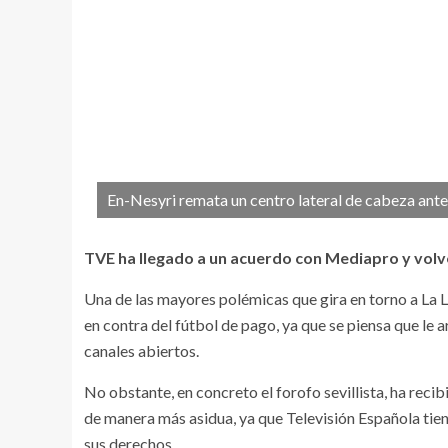
En-Nesyri remata un centro lateral de cabeza ante e
TVE ha llegado a un acuerdo con Mediapro y volve
Una de las mayores polémicas que gira en torno a La L
en contra del fútbol de pago, ya que se piensa que le 
canales abiertos.
No obstante, en concreto el forofo sevillista, ha reci
de manera más asidua, ya que Televisión Española ti
sus derechos.