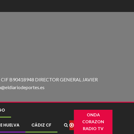
IF B90418948 DIRECTOR GENERAL JAVIER
ldiariodeportes.es
IGO
ONDA
CORAZON
E HUELVA
CÁDIZ CF
RADIO TV