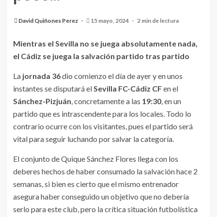
Previa del partido entre Sevilla FC y Cádiz CF. |
Fuente: Instagram (@sevillafc)
David Quiñones Perez
15 mayo, 2024
2 min de lectura
Mientras el Sevilla no se juega absolutamente nada,
el Cádiz se juega la salvación partido tras partido
La
jornada 36
dio comienzo el día de ayer y en unos
instantes se disputará el
Sevilla FC-Cádiz CF
en el
Sánchez-Pizjuán
, concretamente a las
19:30
, en un
partido que es intrascendente para los locales. Todo lo
contrario ocurre con los visitantes, pues el partido será
vital para seguir luchando por salvar la categoría.
El conjunto de Quique Sánchez Flores llega con los
deberes hechos de haber consumado la salvación hace 2
semanas, si bien es cierto que el mismo entrenador
asegura haber conseguido un objetivo que no debería
serlo para este club, pero la crítica situación futbolística