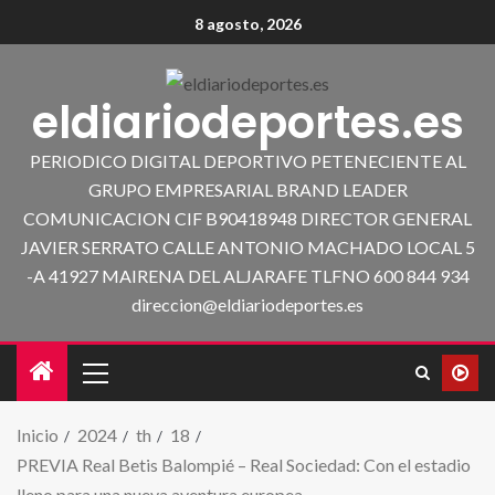
8 agosto, 2026
eldiariodeportes.es
PERIODICO DIGITAL DEPORTIVO PETENECIENTE AL
GRUPO EMPRESARIAL BRAND LEADER
COMUNICACION CIF B90418948 DIRECTOR GENERAL
JAVIER SERRATO CALLE ANTONIO MACHADO LOCAL 5
-A 41927 MAIRENA DEL ALJARAFE TLFNO 600 844 934
direccion@eldiariodeportes.es
Inicio
2024
th
18
PREVIA Real Betis Balompié – Real Sociedad: Con el estadio
lleno para una nueva aventura europea