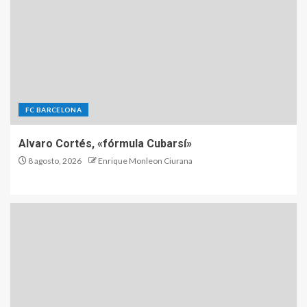
FC BARCELONA
Alvaro Cortés, «fórmula Cubarsí»
8 agosto, 2026
Enrique Monleon Ciurana