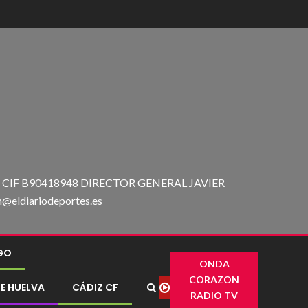
IF B90418948 DIRECTOR GENERAL JAVIER
ldiariodeportes.es
IGO
ONDA
CORAZON
E HUELVA
CÁDIZ CF
RADIO TV