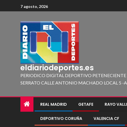
7 agosto, 2026
eldiariodeportes.es
PERIODICO DIGITAL DEPORTIVO PETENECIENTE
SERRATO CALLE ANTONIO MACHADO LOCAL 5 -A 419
REAL MADRID
GETAFE
RAYO VAL
DEPORTIVO CORUÑA
VALENCIA CF