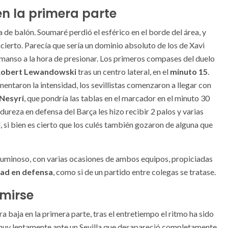
n la primera parte
a de balón. Soumaré perdió el esférico en el borde del área, y
cierto. Parecía que sería un dominio absoluto de los de Xavi
 manso a la hora de presionar. Los primeros compases del duelo
obert Lewandowski
tras un centro lateral, en el
minuto 15
.
mentaron la intensidad, los sevillistas comenzaron a llegar con
Nesyri
, que pondría las tablas en el marcador en el minuto 30
dureza en defensa del Barça les hizo recibir 2 palos y varias
, si bien es cierto que los culés también gozaron de alguna que
 luminoso, con varias ocasiones de ambos equipos, propiciadas
dad en defensa
, como si de un partido entre colegas se tratase.
mirse
ra baja en la primera parte, tras el entretiempo el ritmo ha sido
 muy lentamente ante un Sevilla que desapareció completamente,