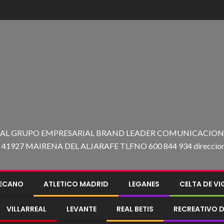
 AL GRUPO EMPRESARIAL BRAND LEADER COMUNICACION C
27 MAIRENA DEL ALJARAFE TLFNO 600 844 934 direccion@e
LECANO
ATLETICO MADRID
LEGANES
CELTA DE V
VILLARREAL
LEVANTE
REAL BETIS
RECREATIVO D