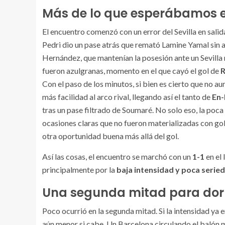
Más de lo que esperábamos e
El encuentro comenzó con un error del Sevilla en salid
Pedri dio un pase atrás que remató Lamine Yamal sin a
Hernández, que mantenían la posesión ante un Sevilla
fueron azulgranas, momento en el que cayó el gol de
R
Con el paso de los minutos, si bien es cierto que no au
más facilidad al arco rival, llegando así el tanto de
En-
tras un pase filtrado de Soumaré. No solo eso, la poca 
ocasiones claras que no fueron materializadas con gol
otra oportunidad buena más allá del gol.
Así las cosas, el encuentro se marchó con un
1-1
en el
principalmente por la
baja intensidad y poca serie
Una segunda mitad para dor
Poco ocurrió en la segunda mitad. Si la intensidad ya e
aún menor si cabe. Un Barcelona circulando el balón