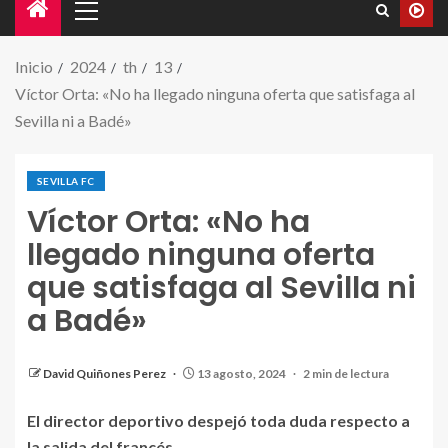
Inicio
2024
th
13
Víctor Orta: «No ha llegado ninguna oferta que satisfaga al
Sevilla ni a Badé»
SEVILLA FC
Víctor Orta: «No ha
llegado ninguna oferta
que satisfaga al Sevilla ni
a Badé»
Víctor Orta atiende a los medios de comunicación en
la presentación de Álvaro Fernández. | Fuente: Javier
Gómez Serrato
David Quiñones Perez
13 agosto, 2024
2 min de lectura
El director deportivo despejó toda duda respecto a
la salida del francés