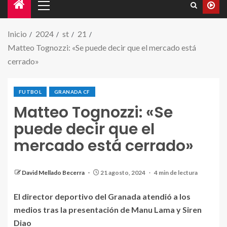
Inicio
2024
st
21
Matteo Tognozzi: «Se puede decir que el mercado está
cerrado»
FUTBOL
GRANADA CF
Matteo Tognozzi: «Se
puede decir que el
mercado está cerrado»
Tognozzi posa para una fotografía con Manu Lama y
Siren Diao | Foto: Granada CF.
David Mellado Becerra
21 agosto, 2024
4 min de lectura
El director deportivo del Granada atendió a los
medios tras la presentación de Manu Lama y Siren
Diao