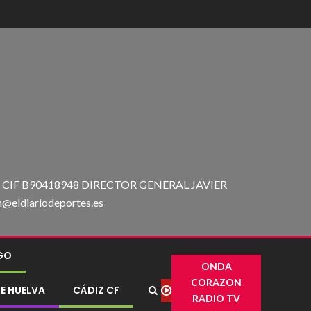
IF B90418948 DIRECTOR GENERAL JAVIER
ldiariodeportes.es
IGO
ONDA
CORAZON
E HUELVA
CÁDIZ CF
RADIO TV