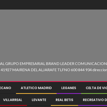
 AL GRUPO EMPRESARIAL BRAND LEADER COMUNICACION C
27 MAIRENA DEL ALJARAFE TLFNO 600 844 934 direccion@e
LECANO
ATLETICO MADRID
LEGANES
CELTA DE V
VILLARREAL
LEVANTE
REAL BETIS
RECREATIVO D