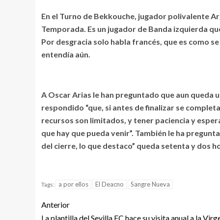
En el Turno de Bekkouche, jugador polivalente A
Temporada. Es un jugador de Banda izquierda que 
Por desgracia solo habla francés, que es como se l
entendía aún.
A Oscar Arias le han preguntado que aun queda una f
respondido “que, si antes de finalizar se completa
recursos son limitados, y tener paciencia y espe
que hay que pueda venir”. También le ha pregunta
del cierre, lo que destaco” queda setenta y dos h
a por ellos
El Deacno
Sangre Nueva
Tags:
Anterior
La plantilla del Sevilla FC hace su visita anual a la Virg