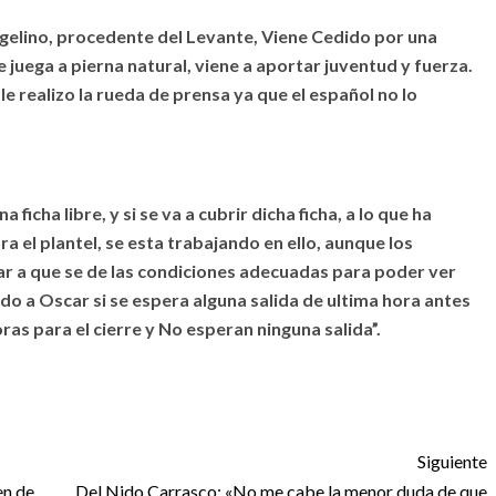
rgelino, procedente del Levante, Viene Cedido por una
juega a pierna natural, viene a aportar juventud y fuerza.
e realizo la rueda de prensa ya que el español no lo
icha libre, y si se va a cubrir dicha ficha, a lo que ha
ra el plantel, se esta trabajando en ello, aunque los
rar a que se de las condiciones adecuadas para poder ver
do a Oscar si se espera alguna salida de ultima hora antes
oras para el cierre y No esperan ninguna salida”.
Siguiente
en de
Del Nido Carrasco: «No me cabe la menor duda de que