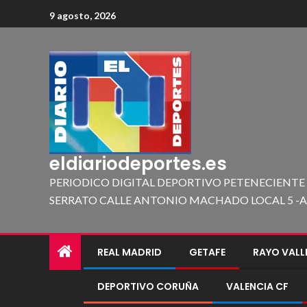
9 agosto, 2026
eldiariodeportes.es
PERIODICO DIGITAL DEPORTIVO PETENECIENTE
SERRATO CALLE ANTONIO MACHADO LOCAL 5 -A 419
REAL MADRID
GETAFE
RAYO VAL
DEPORTIVO CORUÑA
VALENCIA CF