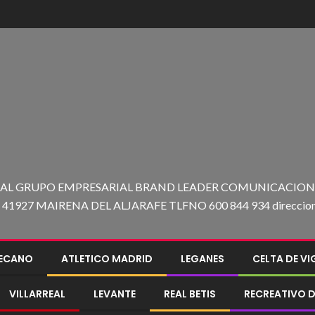
 AL GRUPO EMPRESARIAL BRAND LEADER COMUNICACION C
27 MAIRENA DEL ALJARAFE TLFNO 600 844 934 direccion@e
LECANO
ATLETICO MADRID
LEGANES
CELTA DE V
VILLARREAL
LEVANTE
REAL BETIS
RECREATIVO D