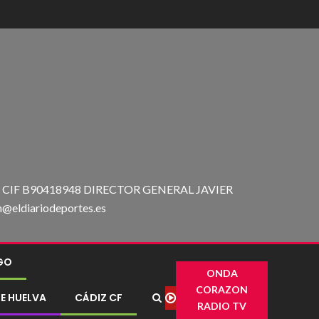
IF B90418948 DIRECTOR GENERAL JAVIER
ldiariodeportes.es
IGO
ONDA
CORAZON
E HUELVA
CÁDIZ CF
RADIO TV