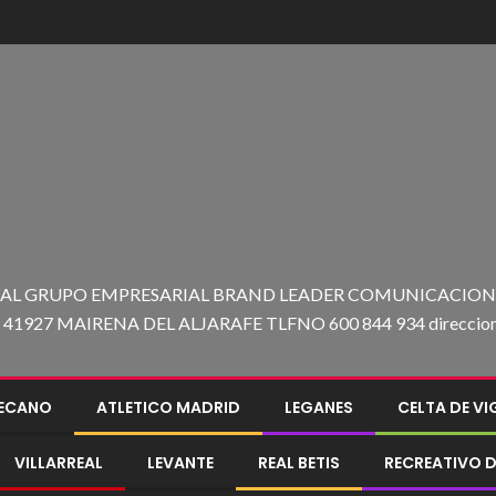
 AL GRUPO EMPRESARIAL BRAND LEADER COMUNICACION C
27 MAIRENA DEL ALJARAFE TLFNO 600 844 934 direccion@e
LECANO
ATLETICO MADRID
LEGANES
CELTA DE V
VILLARREAL
LEVANTE
REAL BETIS
RECREATIVO D