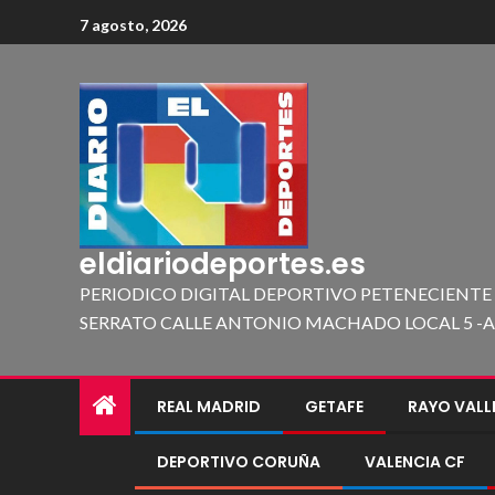
7 agosto, 2026
eldiariodeportes.es
PERIODICO DIGITAL DEPORTIVO PETENECIENTE
SERRATO CALLE ANTONIO MACHADO LOCAL 5 -A 419
REAL MADRID
GETAFE
RAYO VAL
DEPORTIVO CORUÑA
VALENCIA CF