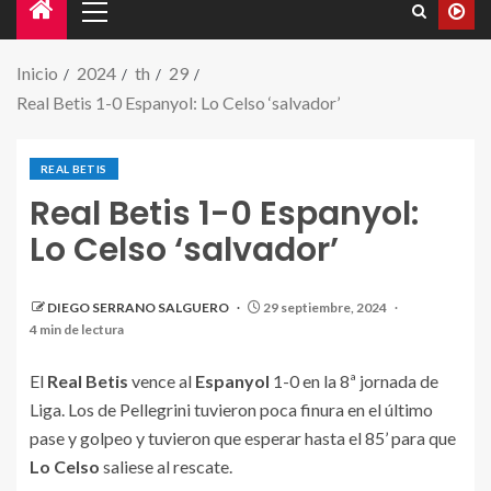
Inicio
2024
th
29
Real Betis 1-0 Espanyol: Lo Celso ‘salvador’
REAL BETIS
Real Betis 1-0 Espanyol:
Lo Celso ‘salvador’
Gol de la victoria frente al Espanyol. | Fuente: X
DIEGO SERRANO SALGUERO
29 septiembre, 2024
(@LaLiga)
4 min de lectura
El
Real Betis
vence al
Espanyol
1-0 en la 8ª jornada de
Liga. Los de Pellegrini tuvieron poca finura en el último
pase y golpeo y tuvieron que esperar hasta el 85’ para que
Lo Celso
saliese al rescate.