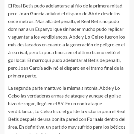
El Real Betis pudo adelantarse al filo de la primera mitad,
pero
Joan García
adivinó el disparo de
Abde
desde los
once metros. Más allá del penalti, el Real Betis no pudo
dominar a un Espanyol que sin hacer mucho pudo replicar
y aguantar a los verdiblancos. Abde y
Lo Celso
fueron los
más destacados en cuanto a la generación de peligro en el
área rival, pero la poca finura en el último tramo evitó el
gol local. El marroquí pudo adelantar al Betis de penalti,
pero Joan García adivinó el disparo en el tramo final de la
primera parte.
La segunda parte mantuvo la misma sintonía, Abde y Lo
Celso las verdaderas armas de ataque y aunque el gol se
hizo de rogar, llegó en el 85’. En un contrataque
verdiblanco, Lo Celso hizo el gol de la victoria para el Real
Betis después de una bonita pared con
Fornals
dentro del
área. En definitiva, un partido muy sufrido para los
béticos