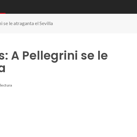
i se le atraganta el Sevilla
: A Pellegrini se le
a
 lectura