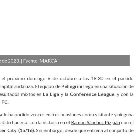
bre de 2023. | Fuente: MARCA
el próximo domingo 6 de octubre a las 18:30 en el partido
capital andaluza. El equipo de
Pellegrini
llega en una situación de
 resultados mixtos en
La Liga
y la
Conference League
, y con la
a FC
.
 solo ha podido vencer en tres ocasiones como visitante y ninguna
podido hacerse con la victoria en el
Ramón Sánchez Pizjuán
con el
ter City (15/16)
. Sin embargo, desde que entrena al conjunto de