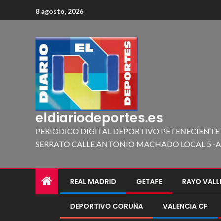
8 agosto, 2026
eldiariodeportes.es
PERIODICO DIGITAL DEPORTIVO PETENECIENTE
SERRATO CALLE ANTONIO MACHADO LOCAL 5 -A 419
REAL MADRID
GETAFE
RAYO VAL
DEPORTIVO CORUÑA
VALENCIA CF