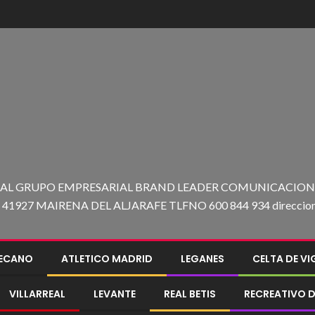
 AL GRUPO EMPRESARIAL BRAND LEADER COMUNICACION C
27 MAIRENA DEL ALJARAFE TLFNO 600 844 934 direccion@e
LECANO
ATLETICO MADRID
LEGANES
CELTA DE V
VILLARREAL
LEVANTE
REAL BETIS
RECREATIVO D