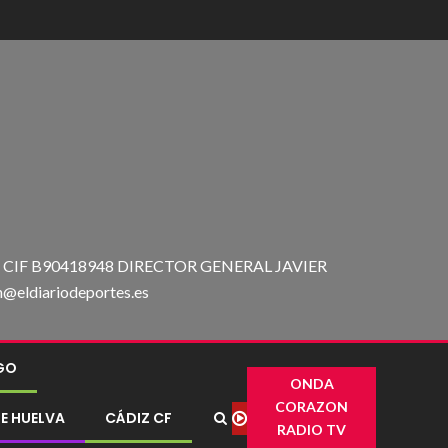
IF B90418948 DIRECTOR GENERAL JAVIER
ldiariodeportes.es
IGO
ONDA
CORAZON
E HUELVA
CÁDIZ CF
RADIO TV