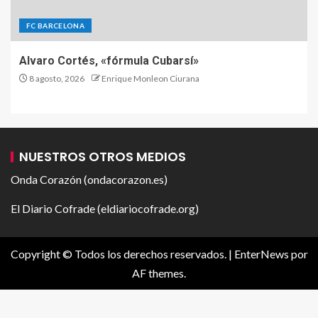
FC BARCELONA
Alvaro Cortés, «fórmula Cubarsí»
8 agosto, 2026
Enrique Monleon Ciurana
NUESTROS OTROS MEDIOS
Onda Corazón (ondacorazon.es)
El Diario Cofrade (eldiariocofrade.org)
Copyright © Todos los derechos reservados.
|
EnterNews
por
AF themes.