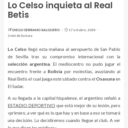
Lo Celso inquieta al Real
Betis
Gol de la victoria frente al Espanyol. | Fuente: X
DIEGO SERRANO SALGUERO
17 octubre, 2024
(@LaLiga)
2 min de lectura
Lo Celso
llegó esta mañana al aeropuerto de San Pablo
de Sevilla tras su compromiso internacional con la
selección argentina
. El mediocentro no pudo jugar el
encuentro frente a
Bolivia
por molestias, asustando al
Real Betis el cual juega este sábado contra el
Osasuna
en
El Sadar.
A su llegada a la capital hispalense, el argentino señaló a
ESTADIO DEPORTIVO
que está mejor de su lesión, pero
«primero, a ver qué es lo que hay y en base a eso se tomará
una decisión. Lo decidiremos cuando llegue al club. A ver
lo que dicen los médicos».