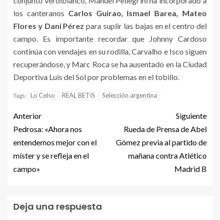
conjunto verdiblanco, Manuel Pellegrini ha incorporado a
los canteranos
Carlos Guirao, Ismael Barea, Mateo
Flores y Dani Pérez
para suplir las bajas en el centro del
campo. Es importante recordar que Johnny Cardoso
continúa con vendajes en su rodilla, Carvalho e Isco siguen
recuperándose, y Marc Roca se ha ausentado en la Ciudad
Deportiva Luis del Sol por problemas en el tobillo.
Lo Celso
REAL BETIS
Selección argentina
Tags:
Anterior
Siguiente
Pedrosa: «Ahora nos
Rueda de Prensa de Abel
entendemos mejor con el
Gómez previa al partido de
míster y se refleja en el
mañana contra Atlético
campo»
Madrid B
Deja una respuesta