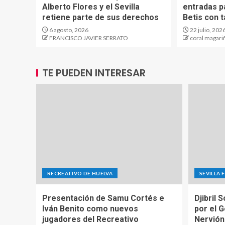
Alberto Flores y el Sevilla
entradas pa
retiene parte de sus derechos
Betis con t
6 agosto, 2026
22 julio, 202
FRANCISCO JAVIER SERRATO
coral magari
TE PUEDEN INTERESAR
RECREATIVO DE HUELVA
SEVILLA 
Presentación de Samu Cortés e
Djibril 
Iván Benito como nuevos
por el 
jugadores del Recreativo
Nervión