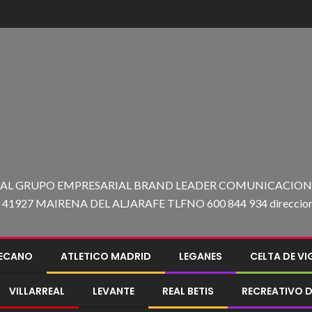
 AL GRUPO EMPRESARIAL BRAND LEADER COMUNICACION C
27 MAIRENA DEL ALJARAFE TLFNO 600 844 934 direccion@e
LECANO
ATLETICO MADRID
LEGANES
CELTA DE V
VILLARREAL
LEVANTE
REAL BETIS
RECREATIVO D