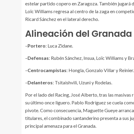
estelar partido copero en Zaragoza. También jugará d
Loïc Williams regresa al centro de la zaga en competi
Ricard Sánchez en el lateral derecho.
Alineación del Granada
–
Portero
: Luca Zidane.
–
Defensas
: Rubén Sánchez, Insua, Loïc Williams y Br
–
Centrocampistas
: Hongla, Gonzalo Villar y Reinier.
–
Delanteros
: Tsitaishvili, Uzuni y Rodelas.
Por el lado del Racing, José Alberto, tras las masiva
su último once liguero. Pablo Rodríguez se cuela com
pivote. Como consecuencia, Maguette Gueye arrancará e
titulares, el combinado santanderino presenta a sus
principal amenaza para el Granada.