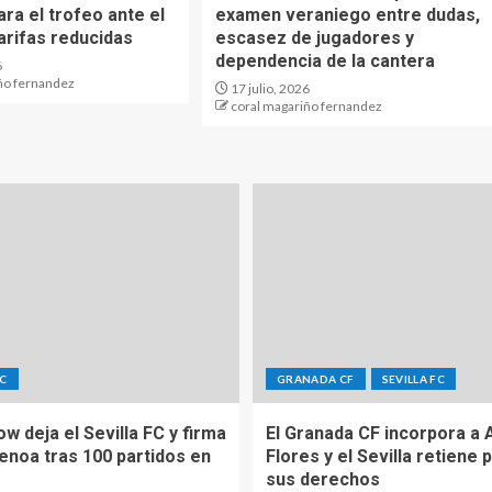
ra el trofeo ante el
examen veraniego entre dudas,
arifas reducidas
escasez de jugadores y
dependencia de la cantera
6
ño fernandez
17 julio, 2026
coral magariño fernandez
FC
GRANADA CF
SEVILLA FC
Sow deja el Sevilla FC y firma
El Granada CF incorpora a 
Genoa tras 100 partidos en
Flores y el Sevilla retiene 
sus derechos