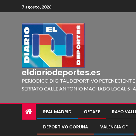
7 agosto, 2026
eldiariodeportes.es
PERIODICO DIGITAL DEPORTIVO PETENECIENTE
SERRATO CALLE ANTONIO MACHADO LOCAL 5 -A 419
REAL MADRID
GETAFE
RAYO VAL
DEPORTIVO CORUÑA
VALENCIA CF