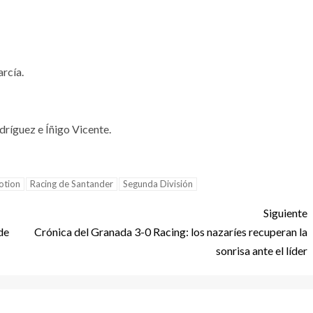
rcía.
dríguez e Íñigo Vicente.
otion
Racing de Santander
Segunda División
Siguiente
de
Crónica del Granada 3-0 Racing: los nazaríes recuperan la
sonrisa ante el líder