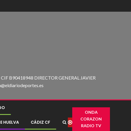
IF B90418948 DIRECTOR GENERAL JAVIER
ldiariodeportes.es
IGO
ONDA
CORAZON
E HUELVA
CÁDIZ CF
RADIO TV