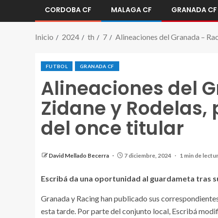
CORDOBA CF
MALAGA CF
GRANADA CF
Inicio
2024
th
7
Alineaciones del Granada – Rac
FUTBOL
GRANADA CF
Alineaciones del 
Zidane y Rodelas,
del once titular
Once inicial del Granada para enfrentarse al Racin
David Mellado Becerra
7 diciembre, 2024
1 min de lectu
Escribá da una oportunidad al guardameta tras s
Granada y Racing han publicado sus correspondientes 
esta tarde. Por parte del conjunto local, Escribá modif