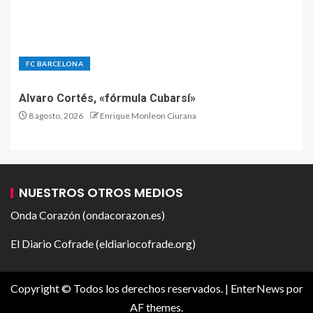
FC BARCELONA
Alvaro Cortés, «fórmula Cubarsí»
8 agosto, 2026
Enrique Monleon Ciurana
NUESTROS OTROS MEDIOS
Onda Corazón (ondacorazon.es)
El Diario Cofrade (eldiariocofrade.org)
Copyright © Todos los derechos reservados.
|
EnterNews
por
AF themes.