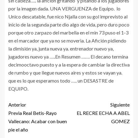
sin cabeza….. la afición gritando y pitando a los jugadores
por la imagen dada. UNA VERGUENZA de Equipo. lo
Unico descatable, fue nico Njalla con su gol imprevisto al
inicio de la segunda parte dio algo de vida, pero duro poco
porque otro zarpazo del marbella en el min 73 puso el 1-3
en el marcador que ya no se moveria. La Afición pidiendo
la dimisión ya, junta nueva ya. entrenador nuevo ya,
jugadores nuevo ya …..En Resumen ……. El decano termina
decimooctavo puesto y a la espera de cambiar la directiva
de rumbo y que llegue nuevos aires y estos se vayan ya.
que es lo que esperamos todo ….. un DESASTRE de
EQUIPO.
Anterior
Siguiente
Previa Real Betis-Rayo
EL RECRE ECHA A ABEL
Vallecano: Acabar con buen
GOMEZ
pie el año