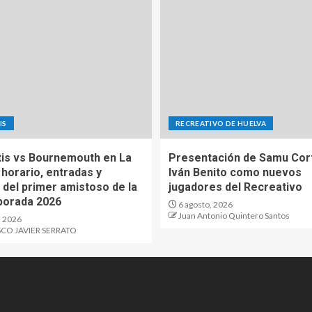
IS
RECREATIVO DE HUELVA
tis vs Bournemouth en La
Presentación de Samu Cor
 horario, entradas y
Iván Benito como nuevos
 del primer amistoso de la
jugadores del Recreativo
porada 2026
6 agosto, 2026
Juan Antonio Quintero Santos
, 2026
CO JAVIER SERRATO