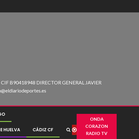
IF B90418948 DIRECTOR GENERAL JAVIER
ldiariodeportes.es
IGO
ONDA
CORAZON
E HUELVA
CÁDIZ CF
RADIO TV