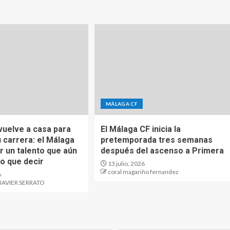
MÁLAGA CF
vuelve a casa para
El Málaga CF inicia la
 carrera: el Málaga
pretemporada tres semanas
r un talento que aún
después del ascenso a Primera
o que decir
13 julio, 2026
coral magariño fernandez
6
JAVIER SERRATO