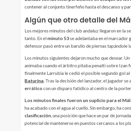
contener al conjunto tinerfeño hasta el descanso y pa
Algún que otro detalle del M
Los mejores minutos del club andaluz llegaron en la s
tanto. En el
minuto 53
se adelantaba en el marcador gr
defensor pasó entre un barullo de piernas tapándole la
Los minutos siguientes dejaron mucho que desear. Un
animaba cuando el árbitro pitaba penalti sobre Izan M
finalmente Larrubia le cedió el posible segundo gol a
Baturina
. Tras la decisión del lanzador, el jugador s
errático
con un disparo fatídico al centro de la porter
Los minutos finales fueron un suplicio para el Má
ha acabado con el agua al cuello. Sin embargo, ha con
clasificación
, una posición que hace un par de jornad
potencial de mantenerse en puestos cercanos a los pla