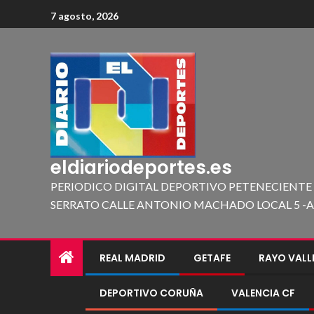
7 agosto, 2026
eldiariodeportes.es
PERIODICO DIGITAL DEPORTIVO PETENECIENTE
SERRATO CALLE ANTONIO MACHADO LOCAL 5 -A 419
REAL MADRID
GETAFE
RAYO VAL
DEPORTIVO CORUÑA
VALENCIA CF