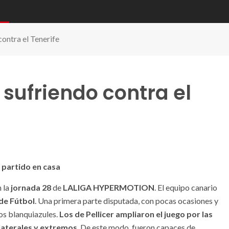
ontra el Tenerife
sufriendo contra el
 partido en casa
 la
jornada 28
de
LALIGA HYPERMOTION
. El equipo canario
de Fútbol
. Una primera parte disputada, con pocas ocasiones y
ros blanquiazules.
Los de Pellicer ampliaron el juego por las
laterales y extremos
. De este modo, fueron capaces de