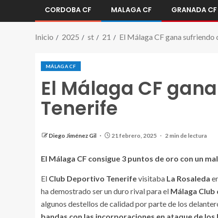
CORDOBA CF
MALAGA CF
GRANADA CF
Inicio
2025
st
21
El Málaga CF gana sufriendo c
MÁLAGA CF
El Málaga CF gana 
Tenerife
Diego Jiménez Gil
21 febrero, 2025
2 min de lectura
El Málaga CF consigue 3 puntos de oro con un mal
El
Club Deportivo Tenerife
visitaba
La Rosaleda
en
ha demostrado ser un duro rival para el
Málaga Club 
algunos destellos de calidad por parte de los delante
bandas con las incorporaciones en ataque de los 