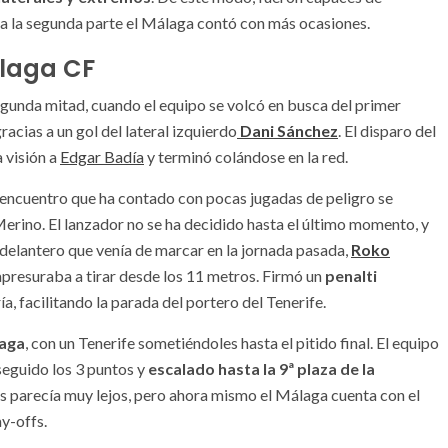
ra la segunda parte el Málaga contó con más ocasiones.
álaga CF
egunda mitad, cuando el equipo se volcó en busca del primer
acias a un gol del lateral izquierdo
Dani Sánchez
. El disparo del
 visión a
Edgar Badía
y terminó colándose en la red.
 encuentro que ha contado con pocas jugadas de peligro se
erino. El lanzador no se ha decidido hasta el último momento, y
l delantero que venía de marcar en la jornada pasada,
Roko
e apresuraba a tirar desde los 11 metros. Firmó un
penalti
ía, facilitando la parada del portero del Tenerife.
laga
, con un Tenerife sometiéndoles hasta el pitido final. El equipo
seguido los 3 puntos y
escalado hasta la 9ª plaza de la
as parecía muy lejos, pero ahora mismo el Málaga cuenta con el
y-offs.