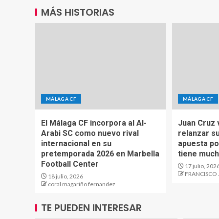
MÁS HISTORIAS
MÁLAGA CF
MÁLAGA CF
El Málaga CF incorpora al Al-
Juan Cruz 
Arabi SC como nuevo rival
relanzar su
internacional en su
apuesta po
pretemporada 2026 en Marbella
tiene much
Football Center
17 julio, 202
FRANCISCO 
18 julio, 2026
coral magariño fernandez
TE PUEDEN INTERESAR