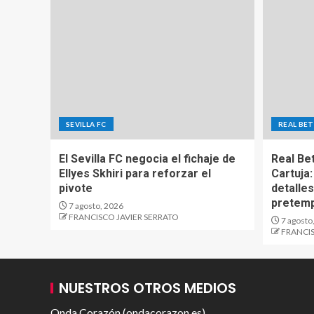
SEVILLA FC
REAL BET
El Sevilla FC negocia el fichaje de
Real Be
Ellyes Skhiri para reforzar el
Cartuja:
pivote
detalles
pretem
7 agosto, 2026
FRANCISCO JAVIER SERRATO
7 agosto
FRANCIS
NUESTROS OTROS MEDIOS
Onda Corazón (ondacorazon.es)