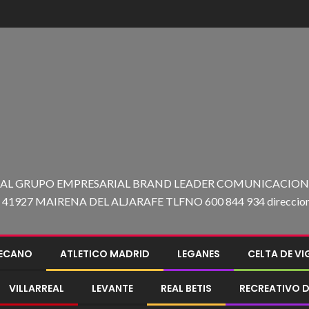
 AL GRUPO EMPRESARIAL BRAND LEADER COMUNICACION C
27 MAIRENA DEL ALJARAFE TLFNO 600 844 934 direccion@e
LECANO
ATLETICO MADRID
LEGANES
CELTA DE V
VILLARREAL
LEVANTE
REAL BETIS
RECREATIVO D