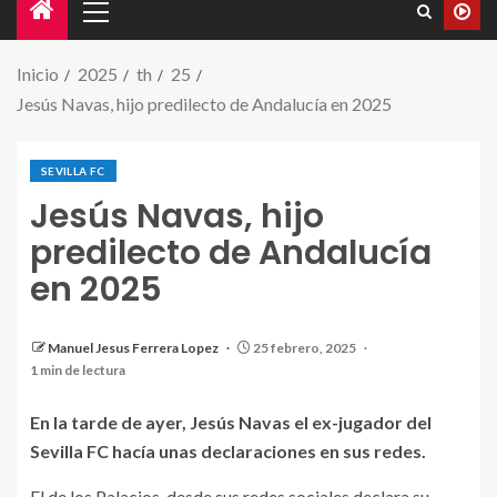
Inicio
2025
th
25
Jesús Navas, hijo predilecto de Andalucía en 2025
SEVILLA FC
Jesús Navas, hijo
predilecto de Andalucía
en 2025
Jesús Navas será hijo predilecto de Andalucía en
Manuel Jesus Ferrera Lopez
25 febrero, 2025
2025. | Fuente: X (@JNavas)
1 min de lectura
En la tarde de ayer, Jesús Navas el ex-jugador del
Sevilla FC hacía unas declaraciones en sus redes.
El de los Palacios, desde sus redes sociales declara su