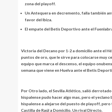
zona del playoff.
Un Antequera en decremento, falla también ante 
favor del Ibiza.
El empate del Betis Deportivo ante el Fuenlabra
Victoria del Decano por 1-2 a domicilio ante el Hé
puntos de oro, que le sirve para colocarse muy ce
equipo que marca el descenso, el equipo onubens
semana que viene en Huelva ante el Betis Deportiv
Por Otro lado, el Sevilla Atlético, salió derrotado
hispalense pudo hacer algo mas, pero el yeclano bu
hispalense a alejarse del puesto de playoff, per
Castilla de Raúl a Domicilio. Un rival Directo.