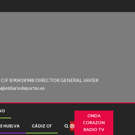
IF B90418948 DIRECTOR GENERAL JAVIER
ldiariodeportes.es
IGO
ONDA
CORAZON
E HUELVA
CÁDIZ CF
RADIO TV