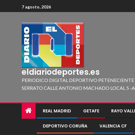
7 agosto, 2026
eldiariodeportes.es
PERIODICO DIGITAL DEPORTIVO PETENECIENTE
SERRATO CALLE ANTONIO MACHADO LOCAL 5 -A 419
REAL MADRID
GETAFE
RAYO VAL
DEPORTIVO CORUÑA
VALENCIA CF