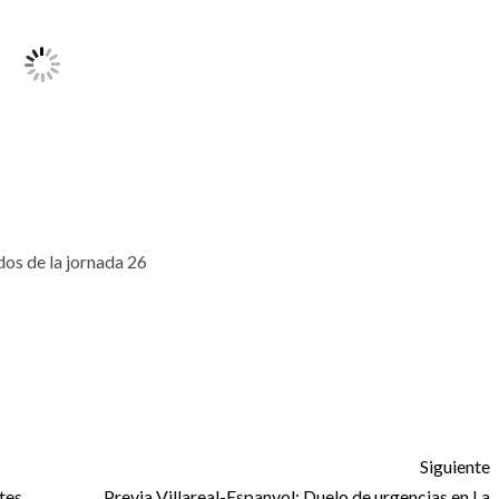
os de la jornada 26
Siguiente
tes
Previa Villareal-Espanyol: Duelo de urgencias en La