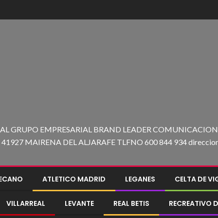
 AL GRUPO EMPRESARIAL BRAND LEADER COMUNICACION C
27 MAIRENA DEL ALJARAFE TLFNO 600 844 934 direccion@e
LECANO
ATLETICO MADRID
LEGANES
CELTA DE V
VILLARREAL
LEVANTE
REAL BETIS
RECREATIVO D