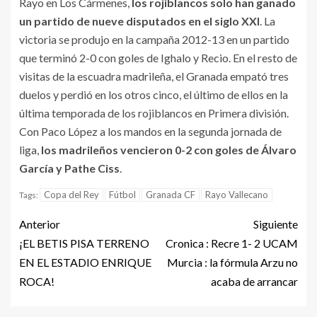
Rayo en Los Cármenes,
los rojiblancos solo han ganado
un partido de nueve disputados en el siglo XXI
. La
victoria se produjo en la campaña 2012-13 en un partido
que terminó 2-0 con goles de Ighalo y Recio. En el resto de
visitas de la escuadra madrileña, el Granada empató tres
duelos y perdió en los otros cinco, el último de ellos en la
última temporada de los rojiblancos en Primera división.
Con Paco López a los mandos en la segunda jornada de
liga,
los madrileños vencieron 0-2 con goles de Álvaro
García y Pathe Ciss
.
Copa del Rey
Fútbol
Granada CF
Rayo Vallecano
Tags:
Anterior
Siguiente
¡EL BETIS PISA TERRENO
Cronica : Recre 1- 2 UCAM
EN EL ESTADIO ENRIQUE
Murcia : la fórmula Arzu no
ROCA!
acaba de arrancar