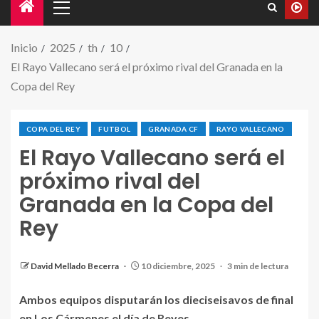
Inicio
2025
th
10
El Rayo Vallecano será el próximo rival del Granada en la
Copa del Rey
COPA DEL REY
FUTBOL
GRANADA CF
RAYO VALLECANO
El Rayo Vallecano será el
próximo rival del
Granada en la Copa del
Rey
Sergio Ruiz y Melendo intentan robar el balón a Trejo
durante el último Granada - Rayo. / GRANADA CF
David Mellado Becerra
10 diciembre, 2025
3 min de lectura
Ambos equipos disputarán los dieciseisavos de final
en Los Cármenes el día de Reyes