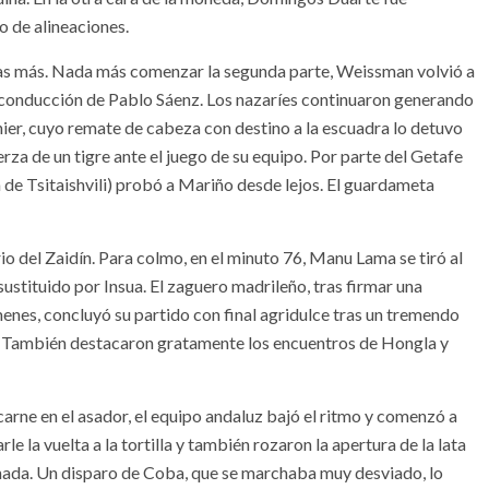
o de alineaciones.
has más. Nada más comenzar la segunda parte, Weissman volvió a
 conducción de Pablo Sáenz. Los nazaríes continuaron generando
nier, cuyo remate de cabeza con destino a la escuadra lo detuvo
za de un tigre ante el juego de su equipo. Por parte del Getafe
a de Tsitaishvili) probó a Mariño desde lejos. El guardameta
rio del Zaidín. Para colmo, en el minuto 76, Manu Lama se tiró al
ustituido por Insua. El zaguero madrileño, tras firmar una
nes, concluyó su partido con final agridulce tras un tremendo
s. También destacaron gratamente los encuentros de Hongla y
 carne en el asador, el equipo andaluz bajó el ritmo y comenzó a
le la vuelta a la tortilla y también rozaron la apertura de la lata
nada. Un disparo de Coba, que se marchaba muy desviado, lo