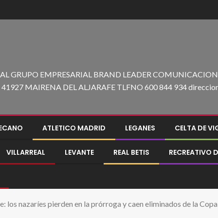
 AL GRUPO EMPRESARIAL BRAND LEADER COMUNICACION C
27 MAIRENA DEL ALJARAFE TLFNO 600 844 934 direccion@e
LECANO
ATLETICO MADRID
LEGANES
CELTA DE V
VILLARREAL
LEVANTE
REAL BETIS
RECREATIVO D
: los nazaríes pierden en la prórroga y caen eliminados de la Copa