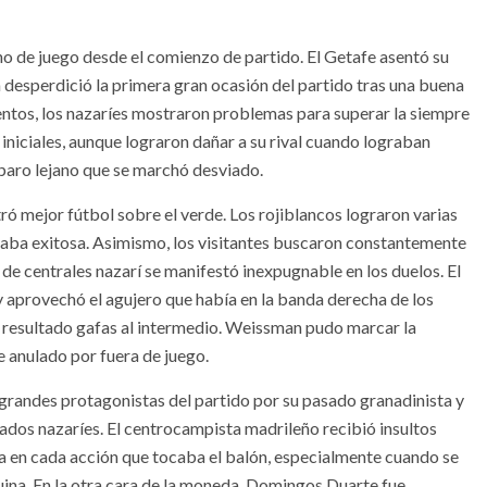
no de juego desde el comienzo de partido. El Getafe asentó su
a desperdició la primera gran ocasión del partido tras una buena
entos, los nazaríes mostraron problemas para superar la siempre
niciales, aunque lograron dañar a su rival cuando lograban
isparo lejano que se marchó desviado.
ró mejor fútbol sobre el verde. Los rojiblancos lograron varias
ltaba exitosa. Asimismo, los visitantes buscaron constantemente
 de centrales nazarí se manifestó inexpugnable en los duelos. El
y aprovechó el agujero que había en la banda derecha de los
 resultado gafas al intermedio. Weissman pudo marcar la
e anulado por fuera de juego.
s grandes protagonistas del partido por su pasado granadinista y
ados nazaríes. El centrocampista madrileño recibió insultos
da en cada acción que tocaba el balón, especialmente cuando se
uina. En la otra cara de la moneda, Domingos Duarte fue