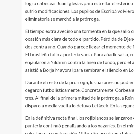
logró cabecear Juan Iglesias para estrellar el esféric
sufrió modificaciones. Los pupilos de Escribá volvieron
eliminatoria se marchó a la prórroga.
El tiempo extra avecinó una tormenta en la que salió 
ocasión más clara de todo el partido. Pérdida de Djené
dos contra uno. Cuando parece llegar el momento de fin
El brasileño falló a portería vacía. Para añadir salsa, e
enjaularon a Yildirim contra la línea de fondo, pero el 
asistió a Borja Mayoral para sembrar el silencio en 
Durante el resto de la prórroga, los nazaríes no pudier
cegaron futbolísticamente. Concretamente, Corbeanu 
tres. Al final de la primera mitad de la prórroga, a Rei
disparo a media vuelta lo detuvo Letácek. En la segu
En la definitiva recta final, los rojiblancos se lanzaro
puntería continuó penalizando a los nazaríes. En el m
solo. Justo a continuación, Villar dispuso de una falta