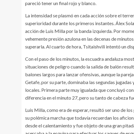
pareció tener un final rojo y blanco.
La intensidad se plasmó en cada acción sobre el terre
superioridad durante los primeros instantes. Álex Sol
acción de Luis Milla por la banda izquierda. Por mom
vehemente presión azulona en las decenas de minutos i
superarla. Al cuarto de hora, Tsitaishvili intentó un d
Con el paso de los minutos, la escuadra andaluza most
situaciones de peligro cuando la salida de balón resu
balones largos para lanzar ofensivas, aunque la pareja
Getafe, por su parte, dominaba las segundas jugadas 
locales. Primera parte muy igualada que concluyó con
diferencia en el minuto 27, pero su tanto de cabeza fu
Luis Milla, como era de esperar, resultó ser uno de lo
su polémica marcha que todavía recuerdan los aficion
desde el calentamiento y fue objeto de una gran pita
acercaba a la esquina para efectuar los saques de esq