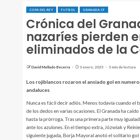
COPA DEL REY
FUTBOL
GRANADA CF
Crónica del Granad
nazaríes pierden e
eliminados de la 
Hongla y Álvaro Rodríguez disputan un duelo aéreo
David Mellado Becerra
3 enero, 2025
5 min de lectura
Los rojiblancos rozaron el ansiado gol en numeros
andaluces
Nunca es fácil decir adiós. Menos todavía cuando el bi
de los dedos en varias ocasiones. El Granada ha caído 
hasta la prórroga. Tras una primera parte muy igualad
ante los azulones. En el tiempo extra, Józwiak y Rein
siguiente jugada, Borja Mayoral anotó el solitario gol