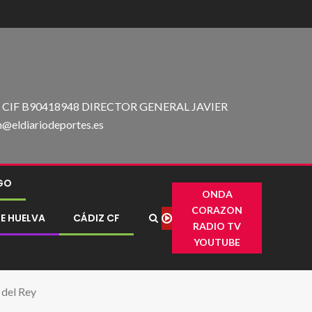
IF B90418948 DIRECTOR GENERAL JAVIER
ldiariodeportes.es
IGO
ONDA
CORAZON
E HUELVA
CÁDIZ CF
RADIO TV
YOUTUBE
 del Rey