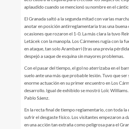
aplaudido cuando se mencionó su nombre en el cántic
El Granada saltó a la segunda mitad con varias marc
anotar en posición antirreglamentaria tras una buena
ocasiones que rozaron el 1-0. La más clara la tuvo Rei
Letácek con la manopla. Los Cármenes rugía con la fuer
en ataque, tan solo Arambarri (tras una previa pérdid
despejó a saque de esquina sin mayores problemas.
Con el pasar del tiempo, el gol no aterrizaba en el bar
suelo ante una más que probable lesión. Tuvo que ser s
enorme actuación en su primer encuentro en Los Cárme
desarrollo. Igual de exhibido se mostró Loïc William
Pablo Sáenz.
En la recta final de tiempo reglamentario, con toda la
sufrir el desgaste físico. Los visitantes empezaron a dar
en una acción tan extraña como peligrosa para el Gra