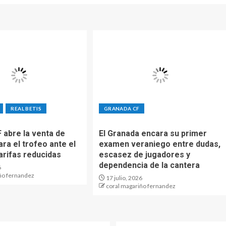
REAL BETIS
GRANADA CF
 abre la venta de
El Granada encara su primer
ra el trofeo ante el
examen veraniego entre dudas,
arifas reducidas
escasez de jugadores y
dependencia de la cantera
6
ño fernandez
17 julio, 2026
coral magariño fernandez