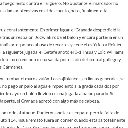
o a fuego lento contra el larguero. No obstante, el marcador no
 a lanzar ofensivas en el descuento, pero, finalmente, la
cruz constantemente. En primer lugar, el Granada desperdició la
 tras un resbalón, Józwiak roba el balón y encara portería en un
alizar, el polaco abusa de recortes y cede el esférico a Reinier.
n la siguiente jugada, el Getafe anotó el 0-1. Insua y Loïc Williams
ariete turco encontró una salida por el lado del central gallego y
Los Cármenes.
on tumbar el muro azulón. Los rojiblancos, en líneas generales, se
no pegó un palo al agua e impacientó a la grada cada dos por
nier le cayó un balón llovido en una jugada a balón parado. Su
nda parte, el Granada apretó con algo más de cabeza.
n con todo al ataque. Pudieron anotar el empate, pero la falta de
inuto 114, Insua remató fuera un córner cuando estaba totalmente
 al borde del área. Su ejecución no vio puerta por muy poco e hizo