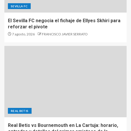
SEVILLA FC
El Sevilla FC negocia el fichaje de Ellyes Skhiri para
reforzar el pivote
7 agosto, 2026
FRANCISCO JAVIER SERRATO
REAL BETIS
Real Betis vs Bournemouth en La Cartuja: horario,