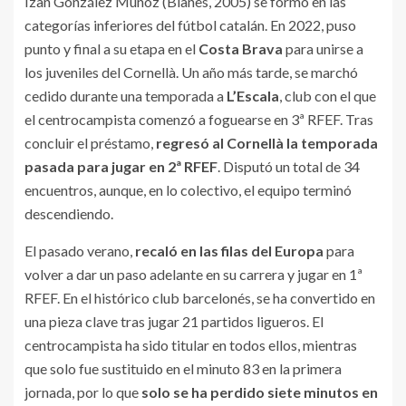
Izan González Muñoz (Blanes, 2005) se formó en las
categorías inferiores del fútbol catalán. En 2022, puso
punto y final a su etapa en el
Costa Brava
para unirse a
los juveniles del Cornellà. Un año más tarde, se marchó
cedido durante una temporada a
L’Escala
, club con el que
el centrocampista comenzó a foguearse en 3ª RFEF. Tras
concluir el préstamo,
regresó al Cornellà la temporada
pasada para jugar en 2ª RFEF
. Disputó un total de 34
encuentros, aunque, en lo colectivo, el equipo terminó
descendiendo.
El pasado verano,
recaló en las filas del Europa
para
volver a dar un paso adelante en su carrera y jugar en 1ª
RFEF. En el histórico club barcelonés, se ha convertido en
una pieza clave tras jugar 21 partidos ligueros. El
centrocampista ha sido titular en todos ellos, mientras
que solo fue sustituido en el minuto 83 en la primera
jornada, por lo que
solo se ha perdido siete minutos en