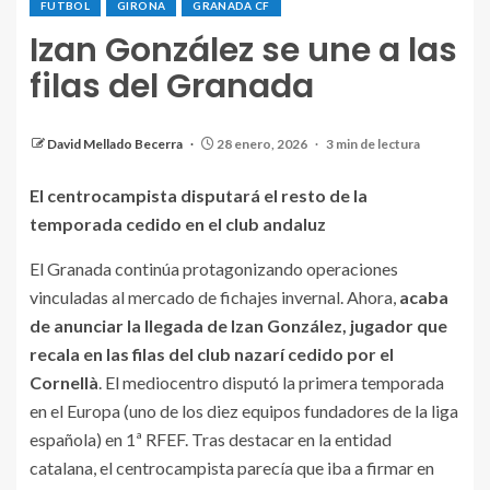
FUTBOL
GIRONA
GRANADA CF
Izan González se une a las
filas del Granada
Izan González, durante un entrenamiento con el
Europa. / CE EUROPA
David Mellado Becerra
28 enero, 2026
3 min de lectura
El centrocampista disputará el resto de la
temporada cedido en el club andaluz
El Granada continúa protagonizando operaciones
vinculadas al mercado de fichajes invernal. Ahora,
acaba
de anunciar la llegada de Izan González, jugador que
recala en las filas del club nazarí cedido por el
Cornellà
. El mediocentro disputó la primera temporada
en el Europa (uno de los diez equipos fundadores de la liga
española) en 1ª RFEF. Tras destacar en la entidad
catalana, el centrocampista parecía que iba a firmar en