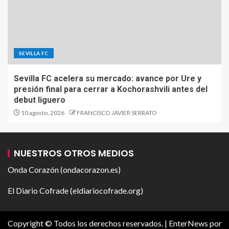
SEVILLA FC
Sevilla FC acelera su mercado: avance por Ure y
presión final para cerrar a Kochorashvili antes del
debut liguero
10 agosto, 2026
FRANCISCO JAVIER SERRATO
NUESTROS OTROS MEDIOS
Onda Corazón (ondacorazon.es)
El Diario Cofrade (eldiariocofrade.org)
Copyright © Todos los derechos reservados.
|
EnterNews
por