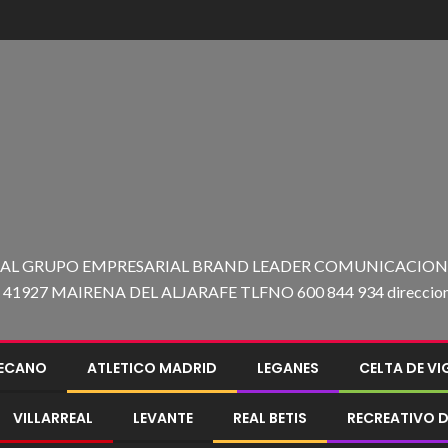
 AL GRUPO EMPRESARIAL BRAND LEADER COMUNICACION C
27 MAIRENA DEL ALJARAFE TLFNO 600 844 934 direccion@e
LECANO
ATLETICO MADRID
LEGANES
CELTA DE V
VILLARREAL
LEVANTE
REAL BETIS
RECREATIVO D