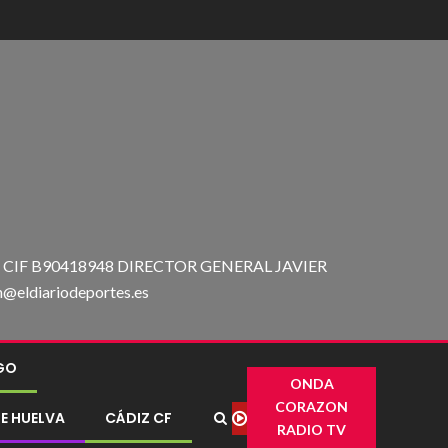
IF B90418948 DIRECTOR GENERAL JAVIER
ldiariodeportes.es
IGO
ONDA
CORAZON
E HUELVA
CÁDIZ CF
RADIO TV