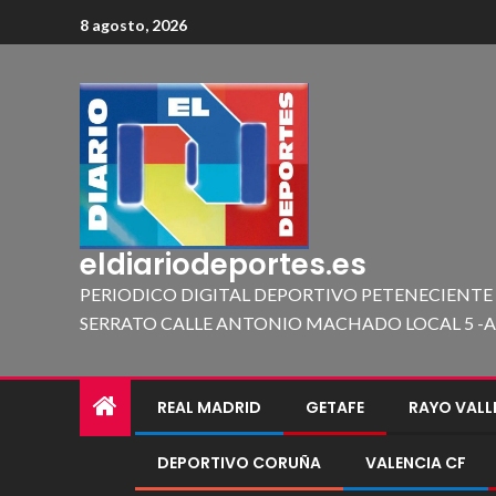
8 agosto, 2026
eldiariodeportes.es
PERIODICO DIGITAL DEPORTIVO PETENECIENTE
SERRATO CALLE ANTONIO MACHADO LOCAL 5 -A 419
REAL MADRID
GETAFE
RAYO VAL
DEPORTIVO CORUÑA
VALENCIA CF