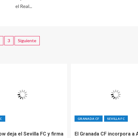
el Real...
3
Siguiente
FC
GRANADA CF
SEVILLA FC
Sow deja el Sevilla FC y firma
El Granada CF incorpora a 