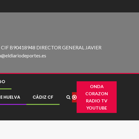
IF B90418948 DIRECTOR GENERAL JAVIER
ldiariodeportes.es
IGO
ONDA
CORAZON
E HUELVA
CÁDIZ CF
RADIO TV
YOUTUBE