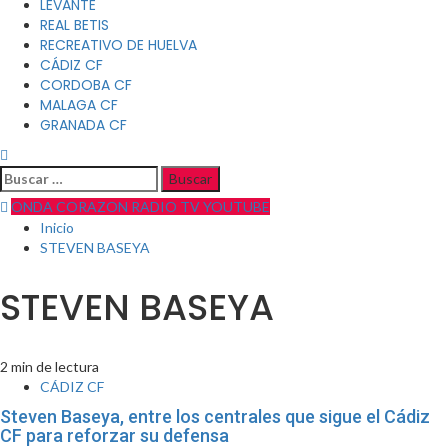
LEVANTE
REAL BETIS
RECREATIVO DE HUELVA
CÁDIZ CF
CORDOBA CF
MALAGA CF
GRANADA CF
Buscar:
ONDA CORAZON RADIO TV YOUTUBE
Inicio
STEVEN BASEYA
STEVEN BASEYA
2 min de lectura
CÁDIZ CF
Steven Baseya, entre los centrales que sigue el Cádiz
CF para reforzar su defensa