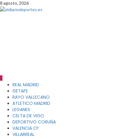
Saltar
8 agosto, 2026
al
contenido
eldiariodeportes.es
PERIODICO DIGITAL DEPORTIVO PETENECIENTE AL GRUPO
EMPRESARIAL BRAND LEADER COMUNICACION CIF B90418948
DIRECTOR GENERAL JAVIER SERRATO CALLE ANTONIO MACHADO
LOCAL 5 -A 41927 MAIRENA DEL ALJARAFE TLFNO 600 844 934
direccion@eldiariodeportes.es
Menú
REAL MADRID
principal
GETAFE
RAYO VALLECANO
ATLETICO MADRID
LEGANES
CELTA DE VIGO
DEPORTIVO CORUÑA
VALENCIA CF
VILLARREAL