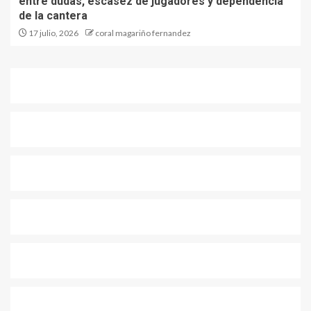
entre dudas, escasez de jugadores y dependencia
de la cantera
17 julio, 2026
coral magariño fernandez