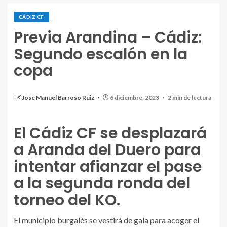
CÁDIZ CF
VIGO, SPAIN - DECEMBER 04: Chris Ramos of Cadiz
Previa Arandina – Cádiz:
CF celebrates after scoring the team's first goal
Segundo escalón en la
during the LaLiga EA Sports match between Celta
copa
Vigo and Cadiz CF at Estadio Balaidos on December
04, 2023 in Vigo, Spain. (Photo by Octavio
Passos/Getty Images)
Jose Manuel Barroso Ruiz
6 diciembre, 2023
2 min de lectura
El Cádiz CF se desplazará
a Aranda del Duero para
intentar afianzar el pase
a la segunda ronda del
torneo del KO.
El municipio burgalés se vestirá de gala para acoger el