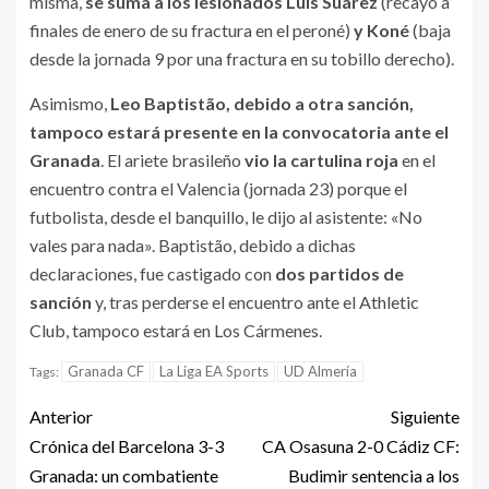
misma,
se suma a los lesionados Luis Suárez
(recayó a
finales de enero de su fractura en el peroné)
y Koné
(baja
desde la jornada 9 por una fractura en su tobillo derecho).
Asimismo,
Leo Baptistão, debido a otra sanción,
tampoco estará presente en la convocatoria ante el
Granada
. El ariete brasileño
vio la cartulina roja
en el
encuentro contra el Valencia (jornada 23) porque el
futbolista, desde el banquillo, le dijo al asistente: «No
vales para nada». Baptistão, debido a dichas
declaraciones, fue castigado con
dos partidos de
sanción
y, tras perderse el encuentro ante el Athletic
Club, tampoco estará en Los Cármenes.
Granada CF
La Liga EA Sports
UD Almería
Tags:
Anterior
Siguiente
Crónica del Barcelona 3-3
CA Osasuna 2-0 Cádiz CF:
Granada: un combatiente
Budimir sentencia a los