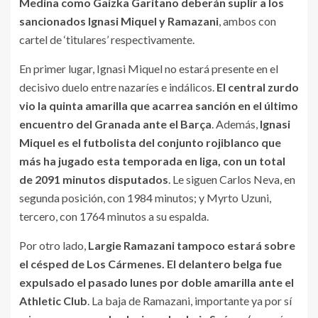
Medina como Gaizka Garitano deberán suplir a los
sancionados Ignasi Miquel y Ramazani
, ambos con
cartel de ‘titulares’ respectivamente.
En primer lugar, Ignasi Miquel no estará presente en el
decisivo duelo entre nazaríes e indálicos.
El central zurdo
vio la quinta amarilla que acarrea sanción en el último
encuentro del Granada ante el Barça
. Además,
Ignasi
Miquel es el futbolista del conjunto rojiblanco que
más ha jugado esta temporada en liga, con un total
de 2091 minutos disputados
. Le siguen Carlos Neva, en
segunda posición, con 1984 minutos; y Myrto Uzuni,
tercero, con 1764 minutos a su espalda.
Por otro lado,
Largie Ramazani tampoco estará sobre
el césped de Los Cármenes. El delantero belga fue
expulsado el pasado lunes por doble amarilla ante el
Athletic Club
. La baja de Ramazani, importante ya por sí