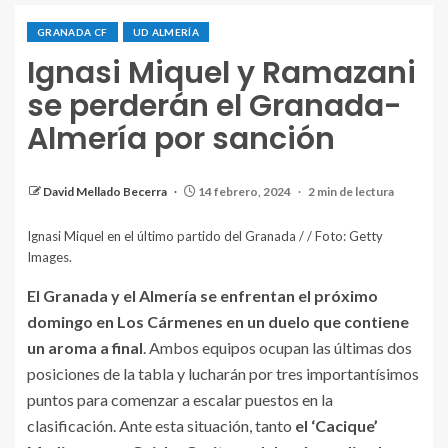
GRANADA CF
UD ALMERÍA
BARCELONA, SPAIN - FEBRUARY 11: Ignasi Miquel
Ignasi Miquel y Ramazani
of Granada CF reacts during the LaLiga EA Sports
se perderán el Granada-
match between FC Barcelona and Granada CF at
Almería por sanción
Estadi Olimpic Lluis Companys on February 11, 2024
in Barcelona, Spain. (Photo by Jose Manuel
Alvarez/Quality Sport Images/Getty Images)
David Mellado Becerra
14 febrero, 2024
2 min de lectura
Ignasi Miquel en el último partido del Granada / / Foto: Getty
Images.
El Granada y el Almería se enfrentan el próximo
domingo en Los Cármenes en un duelo que contiene
un aroma a final
. Ambos equipos ocupan las últimas dos
posiciones de la tabla y lucharán por tres importantísimos
puntos para comenzar a escalar puestos en la
clasificación. Ante esta situación, tanto
el ‘Cacique’