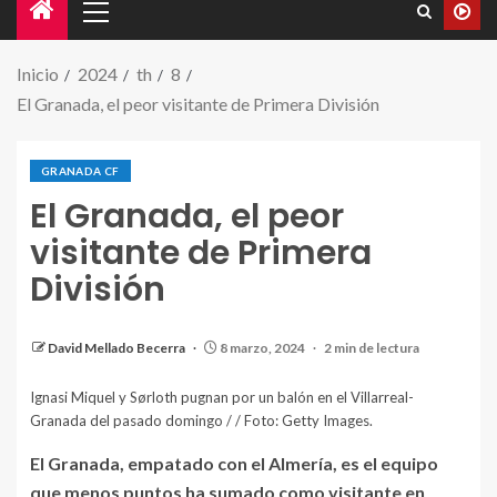
Inicio
2024
th
8
El Granada, el peor visitante de Primera División
SPAIN - MARCH 03: Myrto Uzuni of Granada and
GRANADA CF
Alexander Sorloth of Villarreal in action during the
El Granada, el peor
spanish league, La Liga EA Sports, football match
visitante de Primera
played between Villarreal CF and Granada CF at
División
Estadio de la Ceramica on March 3, 2024, in Villarreal,
Spain. (Photo By Ivan Terron/Europa Press via Getty
Images)
David Mellado Becerra
8 marzo, 2024
2 min de lectura
Ignasi Miquel y Sørloth pugnan por un balón en el Villarreal-
Granada del pasado domingo / / Foto: Getty Images.
El Granada, empatado con el Almería, es el equipo
que menos puntos ha sumado como visitante en