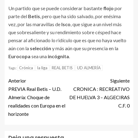
Un partido que se puede considerar bastante
flojo
por
parte del
Betis
, pero que ha sido salvado, por enésima
vez, por las maravillas de
Isco
, que sigue a un nivel más
que sobresaliente y su rendimiento sobre césped hace
pensar al aficionado lo ridículo que es que no haya vuelto
aún con la
selección
y más aún que su presencia en la
Eurocopa
sea una
incógnita
.
Crónica
la liga
REAL BETIS
UD ALMERÍA
Tags:
Anterior
Siguiente
PREVIA Real Betis – U.D.
CRONICA : RECREATIVO
Almería: Choque de
DE HUELVA 3 – ALGECIRAS
realidades con Europa en el
C.F. 0
horizonte
Deja una respuesta