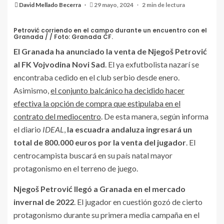
David Mellado Becerra
29 mayo, 2024
2 min de lectura
Petrović corriendo en el campo durante un encuentro con el
Granada / / Foto: Granada CF.
El Granada ha anunciado la venta de Njegoš Petrović
al FK Vojvodina Novi Sad
. El ya exfutbolista nazarí se
encontraba cedido en el club serbio desde enero.
Asimismo,
el conjunto balcánico ha decidido hacer
efectiva la opción de compra que estipulaba en el
contrato del mediocentro
. De esta manera, según informa
el diario
IDEAL
,
la escuadra andaluza ingresará un
total de 800.000 euros por la venta del jugador
. El
centrocampista buscará en su país natal mayor
protagonismo en el terreno de juego.
Njegoš Petrović llegó a Granada en el mercado
invernal de 2022
. El jugador en cuestión gozó de cierto
protagonismo durante su primera media campaña en el