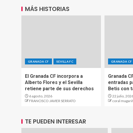
MÁS HISTORIAS
GRANADA CF
SEVILLA FC
GRANADA CF
El Granada CF incorpora a
Granada CF
Alberto Flores y el Sevilla
entradas pa
retiene parte de sus derechos
Betis con t
6 agosto, 2026
22 julio, 202
FRANCISCO JAVIER SERRATO
coral magari
TE PUEDEN INTERESAR