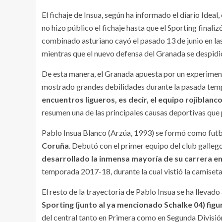
El fichaje de Insua, según ha informado el diario Idea
no hizo público el fichaje hasta que el Sporting finali
combinado asturiano cayó el pasado 13 de junio en la
mientras que el nuevo defensa del Granada se despidi
De esta manera, el Granada apuesta por un experiment
mostrado grandes debilidades durante la pasada te
encuentros ligueros, es decir, el equipo rojiblan
resumen una de las principales causas deportivas que 
Pablo Insua Blanco (Arzúa, 1993) se formó como futbo
Coruña
. Debutó con el primer equipo del club gallego
desarrollado la inmensa mayoría de su carrera e
temporada 2017-18, durante la cual vistió la camiseta
El resto de la trayectoria de Pablo Insua se ha llevado
Sporting (junto al ya mencionado Schalke 04) figu
del central tanto en Primera como en Segunda División