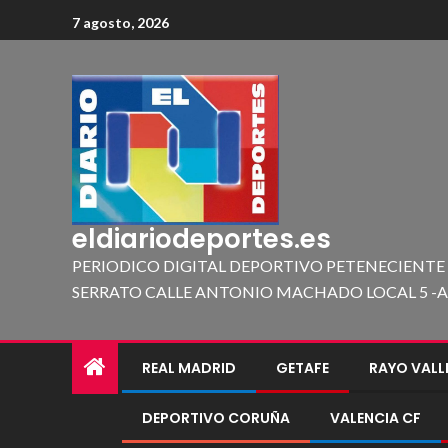
7 agosto, 2026
eldiariodeportes.es
PERIODICO DIGITAL DEPORTIVO PETENECIENTE
SERRATO CALLE ANTONIO MACHADO LOCAL 5 -A 419
REAL MADRID
GETAFE
RAYO VAL
DEPORTIVO CORUÑA
VALENCIA CF