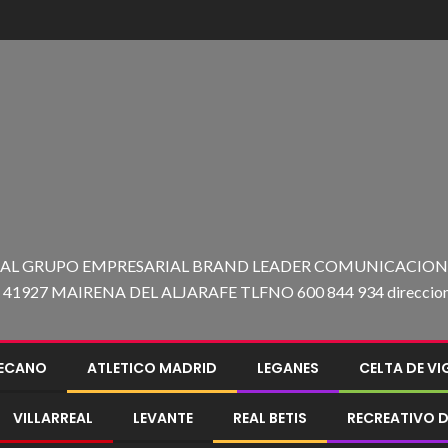
 AL GRUPO EMPRESARIAL BRAND LEADER COMUNICACION C
27 MAIRENA DEL ALJARAFE TLFNO 600 844 934 direccion@e
LECANO
ATLETICO MADRID
LEGANES
CELTA DE V
VILLARREAL
LEVANTE
REAL BETIS
RECREATIVO D