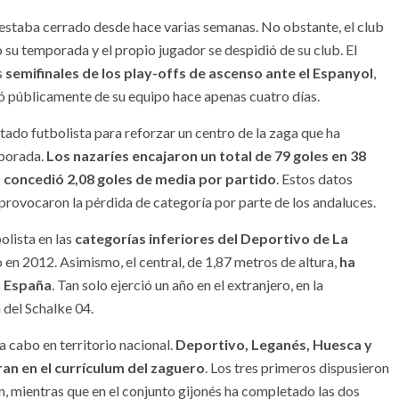
l, estaba cerrado desde hace varias semanas. No obstante, el club
zó su temporada y el propio jugador se despidió de su club. El
s
semifinales de los play-offs de ascenso ante el Espanyol
,
ó públicamente de su equipo hace apenas cuatro días.
ado futbolista para reforzar un centro de la zaga que ha
mporada.
Los nazaríes encajaron un total de 79 goles en 38
co concedió 2,08 goles de media por partido
. Estos datos
provocaron la pérdida de categoría por parte de los andaluces.
lista en las
categorías inferiores del Deportivo de La
 en 2012. Asimismo, el central, de 1,87 metros de altura,
ha
n España
. Tan solo ejerció un año en el extranjero, en la
 del Schalke 04.
 a cabo en territorio nacional.
Deportivo, Leganés, Huesca y
ran en el currículum del zaguero
. Los tres primeros dispusieron
, mientras que en el conjunto gijonés ha completado las dos