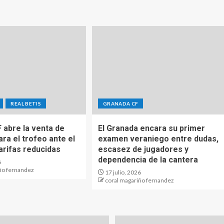
REAL BETIS
GRANADA CF
 abre la venta de
El Granada encara su primer
ra el trofeo ante el
examen veraniego entre dudas,
arifas reducidas
escasez de jugadores y
dependencia de la cantera
6
ño fernandez
17 julio, 2026
coral magariño fernandez