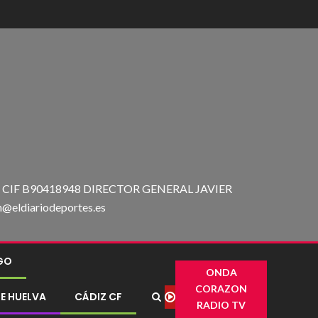
IF B90418948 DIRECTOR GENERAL JAVIER
ldiariodeportes.es
IGO
ONDA
CORAZON
E HUELVA
CÁDIZ CF
RADIO TV