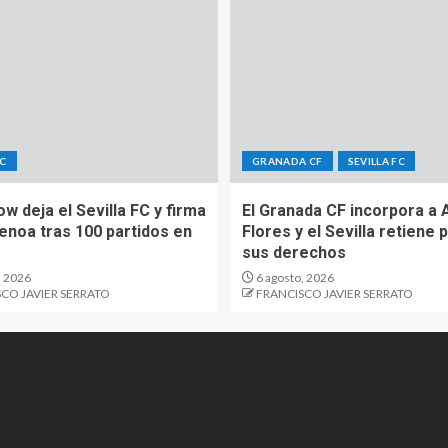
FC
GRANADA CF
SEVILLA FC
Sow deja el Sevilla FC y firma
El Granada CF incorpora a 
Genoa tras 100 partidos en
Flores y el Sevilla retiene 
sus derechos
, 2026
6 agosto, 2026
CO JAVIER SERRATO
FRANCISCO JAVIER SERRATO