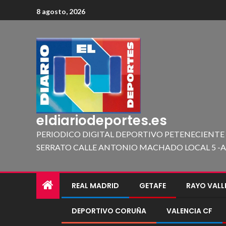
8 agosto, 2026
eldiariodeportes.es
PERIODICO DIGITAL DEPORTIVO PETENECIENTE
SERRATO CALLE ANTONIO MACHADO LOCAL 5 -A 419
REAL MADRID
GETAFE
RAYO VAL
DEPORTIVO CORUÑA
VALENCIA CF