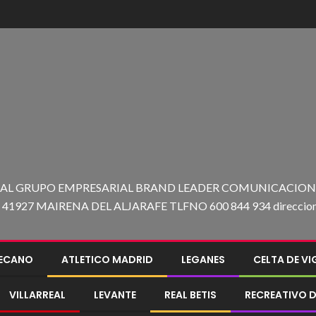
 AL GRUPO EMPRESARIAL BRAND LEADER COMUNICACION C
27 MAIRENA DEL ALJARAFE TLFNO 600 844 934 direccion@e
LECANO
ATLETICO MADRID
LEGANES
CELTA DE V
VILLARREAL
LEVANTE
REAL BETIS
RECREATIVO D