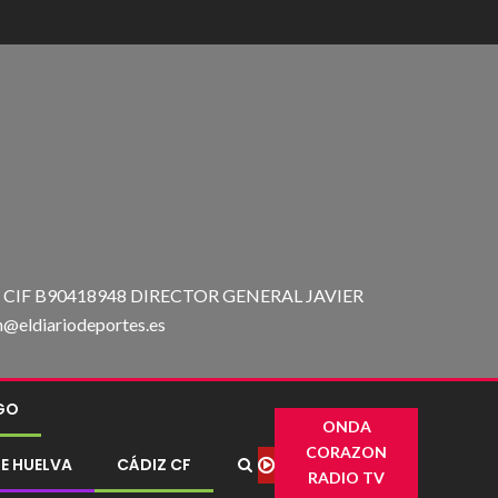
IF B90418948 DIRECTOR GENERAL JAVIER
ldiariodeportes.es
IGO
ONDA
CORAZON
E HUELVA
CÁDIZ CF
RADIO TV