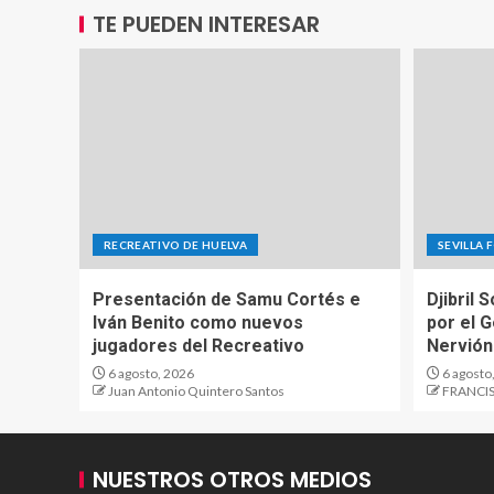
TE PUEDEN INTERESAR
RECREATIVO DE HUELVA
SEVILLA 
Presentación de Samu Cortés e
Djibril 
Iván Benito como nuevos
por el 
jugadores del Recreativo
Nervión
6 agosto, 2026
6 agosto
Juan Antonio Quintero Santos
FRANCIS
NUESTROS OTROS MEDIOS