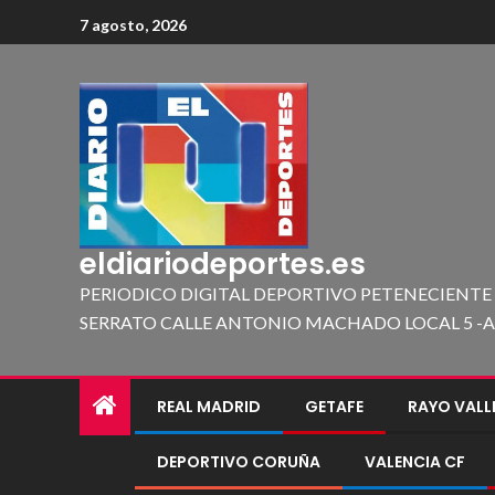
7 agosto, 2026
eldiariodeportes.es
PERIODICO DIGITAL DEPORTIVO PETENECIENTE
SERRATO CALLE ANTONIO MACHADO LOCAL 5 -A 419
REAL MADRID
GETAFE
RAYO VAL
DEPORTIVO CORUÑA
VALENCIA CF