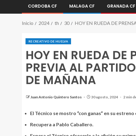
CORDOBA CF
MALAGA CF
GRANADA CF
Inicio
2024
th
30
HOY EN RUEDA DE PRENS
RECREATIVO DE HUELVA
HOY EN RUEDA DE 
PREVIA AL PARTID
DE MAÑANA
Abel Gomez hoy en Rueda de prensa
Juan Antonio Quintero Santos
30 agosto, 2024
2 min d
El Técnico se mostro “con ganas” en su estreno 
Recupera a Pablo Caballero.
Espera el Técnico ofrecerle a la afición su prime