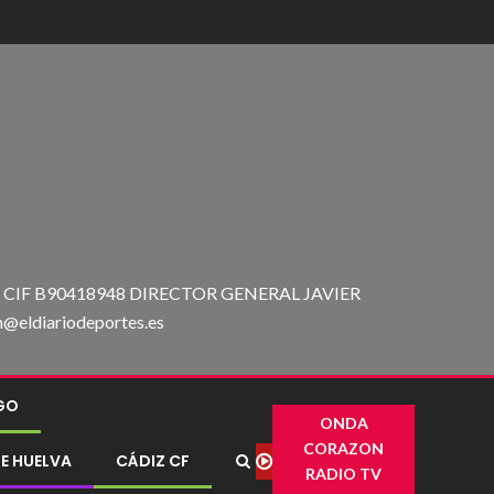
IF B90418948 DIRECTOR GENERAL JAVIER
ldiariodeportes.es
IGO
ONDA
CORAZON
E HUELVA
CÁDIZ CF
RADIO TV