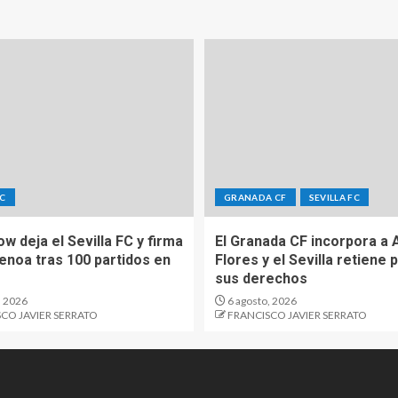
FC
GRANADA CF
SEVILLA FC
Sow deja el Sevilla FC y firma
El Granada CF incorpora a 
Genoa tras 100 partidos en
Flores y el Sevilla retiene 
sus derechos
, 2026
6 agosto, 2026
CO JAVIER SERRATO
FRANCISCO JAVIER SERRATO