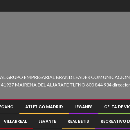
 AL GRUPO EMPRESARIAL BRAND LEADER COMUNICACION C
27 MAIRENA DEL ALJARAFE TLFNO 600 844 934 direccion@e
LECANO
ATLETICO MADRID
LEGANES
CELTA DE V
VILLARREAL
LEVANTE
REAL BETIS
RECREATIVO D