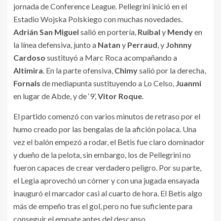
jornada de Conference League. Pellegrini inició en el
Estadio Wojska Polskiego con muchas novedades.
Adrián San Miguel
salió en portería,
Ruibal
y
Mendy
en
la línea defensiva, junto a
Natan
y
Perraud
, y
Johnny
Cardoso
sustituyó a Marc Roca acompañando a
Altimira
. En la parte ofensiva,
Chimy
salió por la derecha,
Fornals
de mediapunta sustituyendo a Lo Celso,
Juanmi
en lugar de Abde, y de ‘9’,
Vitor
Roque
.
El partido comenzó con varios minutos de retraso por el
humo creado por las bengalas de la afición polaca. Una
vez el balón empezó a rodar, el Betis fue claro dominador
y dueño de la pelota, sin embargo, los de Pellegrini no
fueron capaces de crear verdadero peligro. Por su parte,
el Legia aprovechó un córner y con una jugada ensayada
inauguró el marcador casi al cuarto de hora. El Betis algo
más de empeño tras el gol, pero no fue suficiente para
conseguir el empate antes del descanso.