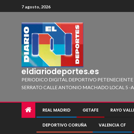
7 agosto, 2026
eldiariodeportes.es
PERIODICO DIGITAL DEPORTIVO PETENECIENTE
SERRATO CALLE ANTONIO MACHADO LOCAL 5 -A 419
REAL MADRID
GETAFE
RAYO VAL
DEPORTIVO CORUÑA
VALENCIA CF