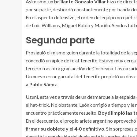
Asimismo, un
brillante Gonzalo Villar
hizo de direct
por su parte, desbordó constantemente por banda dere
En el aspecto defensivo, el orden del equipo no quebr
de Loïc Williams, Miguel Rubio y Mariño. Sendos futboli
Segunda parte
Prosiguió el mismo guion durante la totalidad de la s
concedió un ápice de fe al Tenerife. Estuvo muy cerc
tercero tras otra gran acción de Corbeanu. Los nazaríe
Un nuevo error garrafal del Tenerife propició un dos 
a Pablo Sáenz
.
Uzuni, esta vez a través de un desmarque a la espalda
el hat-trick. No obstante, León corrigió a tiempo y le 
encuentro prácticamente resuelto,
Boyé limpió las t
En el descuento, el propio ariete argentino aprovechó 
firmar su doblete y el 4-0 definitivo
. Sin sorpresas 
decretó la conclusión del duelo ante la sonrisa de Lo