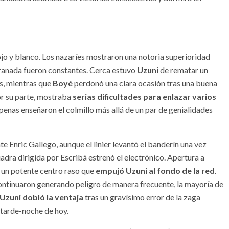
jo y blanco. Los nazaríes mostraron una notoria superioridad
 Granada fueron constantes. Cerca estuvo
Uzuni
de rematar un
s, mientras que
Boyé
perdonó una clara ocasión tras una buena
or su parte, mostraba
serias dificultades para enlazar varios
 apenas enseñaron el colmillo más allá de un par de genialidades
e Enric Gallego, aunque el linier levantó el banderín una vez
uadra dirigida por Escribá estrenó el electrónico. Apertura a
o un potente centro raso que
empujó Uzuni al fondo de la red
.
continuaron generando peligro de manera frecuente, la mayoría de
Uzuni dobló la ventaja
tras un gravísimo error de la zaga
la tarde-noche de hoy.