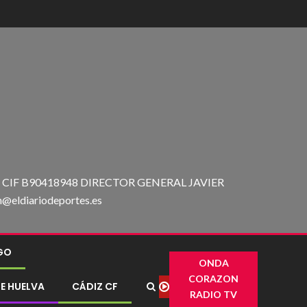
IF B90418948 DIRECTOR GENERAL JAVIER
ldiariodeportes.es
IGO
ONDA
CORAZON
E HUELVA
CÁDIZ CF
RADIO TV