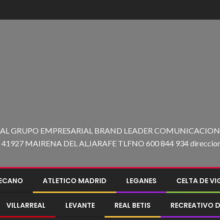
 AL GRUPO EMPRESARIAL BRAND LEADER COMUNICACION C
27 MAIRENA DEL ALJARAFE TLFNO 600 844 934 direccion@e
LECANO
ATLETICO MADRID
LEGANES
CELTA DE V
VILLARREAL
LEVANTE
REAL BETIS
RECREATIVO D