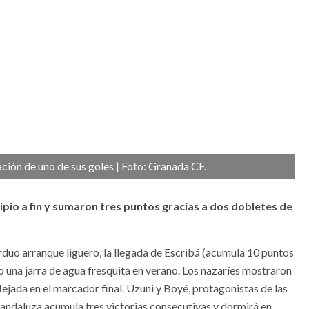
ción de uno de sus goles | Foto: Granada CF.
ipio a fin y sumaron tres puntos gracias a dos dobletes de
rduo arranque liguero, la llegada de Escribá (acumula 10 puntos
o una jarra de agua fresquita en verano. Los nazaríes mostraron
flejada en el marcador final. Uzuni y Boyé, protagonistas de las
a andaluza acumula tres victorias consecutivas y dormirá en