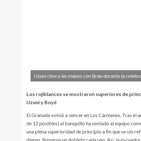
Uzuni choca las manos con Brau durante la celebra
Los rojiblancos se mostraron superiores de princ
Uzuni y Boyé
El Granada volvió a vencer en Los Cármenes. Tras el a
de 12 posibles) al banquillo ha sentado al equipo com
una plena superioridad de principio a fin que se vio re
dianas, firmaron un doblete cada uno. Así, la escuadr