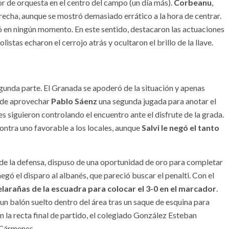
or de orquesta en el centro del campo (un día más).
Corbeanu
,
cha, aunque se mostró demasiado errático a la hora de centrar.
ó en ningún momento. En este sentido, destacaron las actuaciones
stas echaron el cerrojo atrás y ocultaron el brillo de la llave.
egunda parte. El Granada se apoderó de la situación y apenas
a de aprovechar
Pablo Sáenz
una segunda jugada para anotar el
s siguieron controlando el encuentro ante el disfrute de la grada.
contra uno favorable a los locales, aunque
Salvi le negó el tanto
 de la defensa, dispuso de una oportunidad de oro para completar
negó el disparo al albanés, que pareció buscar el penalti. Con el
elarañas de la escuadra para colocar el 3-0 en el marcador
.
un balón suelto dentro del área tras un saque de esquina para
en la recta final de partido, el colegiado González Esteban
s Cármenes.