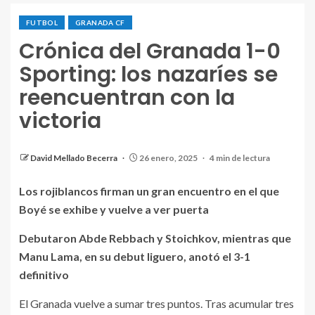
FUTBOL
GRANADA CF
Crónica del Granada 1-0
Sporting: los nazaríes se
reencuentran con la
victoria
Abde Rebbach, al choque, disputa un balón durante el
encuentro de hoy. / GRANADA CF
David Mellado Becerra
26 enero, 2025
4 min de lectura
Los rojiblancos firman un gran encuentro en el que
Boyé se exhibe y vuelve a ver puerta
Debutaron Abde Rebbach y Stoichkov, mientras que
Manu Lama, en su debut liguero, anotó el 3-1
definitivo
El Granada vuelve a sumar tres puntos. Tras acumular tres