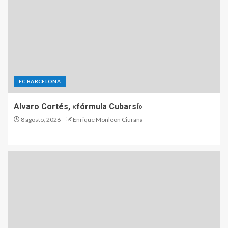
FC BARCELONA
Alvaro Cortés, «fórmula Cubarsí»
8 agosto, 2026
Enrique Monleon Ciurana