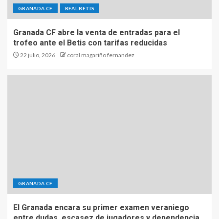
GRANADA CF
REAL BETIS
Granada CF abre la venta de entradas para el
trofeo ante el Betis con tarifas reducidas
22 julio, 2026
coral magariño fernandez
GRANADA CF
El Granada encara su primer examen veraniego
entre dudas, escasez de jugadores y dependencia