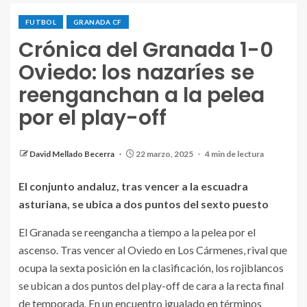
FUTBOL
GRANADA CF
Crónica del Granada 1-0
Oviedo: los nazaríes se
reenganchan a la pelea
por el play-off
Boyé celebra el gol que ha supuesto la victoria del
Granada contra el Oviedo. / GRANADA CF
David Mellado Becerra
22 marzo, 2025
4 min de lectura
El conjunto andaluz, tras vencer a la escuadra
asturiana, se ubica a dos puntos del sexto puesto
El Granada se reengancha a tiempo a la pelea por el
ascenso. Tras vencer al Oviedo en Los Cármenes, rival que
ocupa la sexta posición en la clasificación, los rojiblancos
se ubican a dos puntos del play-off de cara a la recta final
de temporada. En un encuentro igualado en términos