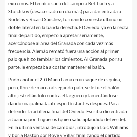
extremos. El técnico sacó del campo a Rebbach y a
Stoichkov (desacertado un día más) para dar entrada a
Rodelas y Ricard Sánchez, formando con este último un
doble lateral en la banda derecha. El Oviedo, ya en la recta
final de partido, empezó a apretar seriamente,
acercándose al área del Granada con cada vez más
frecuencia. Alemão remató fuera una acción al primer
palo que hizo temblar los cimientos. Al Granada, por su
parte, le empezaba a costar mantener el balón.
Pudo anotar el 2-0 Manu Lama en un saque de esquina,
pero, libre de marca al segundo palo, se le fue el balón
alto, estrellándolo contra el larguero y lamentándose
dando una palmada al césped instantes después. Para
defender la artillería final del Oviedo, Escribá dio entrada
a Juanma por Trigueros (quien salió aplaudido del verde).
En la última ventana de cambios, introdujo a Loïc Williams
y borja Bastón por Boyé y Villar, finalizando el partido