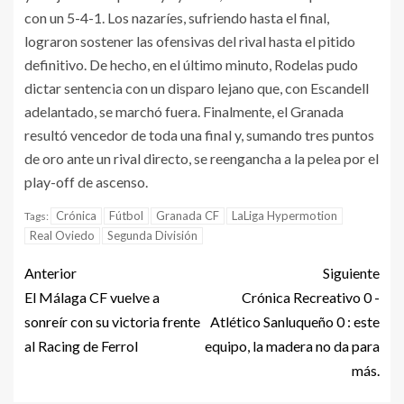
con un 5-4-1. Los nazaríes, sufriendo hasta el final,
lograron sostener las ofensivas del rival hasta el pitido
definitivo. De hecho, en el último minuto, Rodelas pudo
dictar sentencia con un disparo lejano que, con Escandell
adelantado, se marchó fuera. Finalmente, el Granada
resultó vencedor de toda una final y, sumando tres puntos
de oro ante un rival directo, se reengancha a la pelea por el
play-off de ascenso.
Crónica
Fútbol
Granada CF
LaLiga Hypermotion
Tags:
Real Oviedo
Segunda División
Anterior
Siguiente
El Málaga CF vuelve a
Crónica Recreativo 0 -
sonreír con su victoria frente
Atlético Sanluqueño 0 : este
al Racing de Ferrol
equipo, la madera no da para
más.