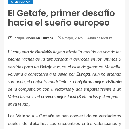
VALENCIA CF
El Getafe, primer desafío
hacia el sueño europeo
Valencianos y madrileños empataron en la ida
Enrique Monleon Ciurana
6 mayo, 2025
4 min de lectura
El conjunto de
Bordalás
llega a Mestalla metido en una de las
peores rachas de la temporada: 4 derrotas en los últimos 5
partidos para un
Getafe
que, en el caso de ganar en Mestalla,
volvería a conectarse a la pelea por
Europa
. Aún no estando
sumando, el conjunto madrileño es el
séptimo mejor visitante
de la competición con 6 victorias y dos empates frente a un
Valencia que es el
noveno mejor local
(8 victorias y 4 empates
en su feudo).
Los
Valencia – Getafe
se han convertido en verdaderos
duelos de
detalles
. Los encuentros entre valencianos y