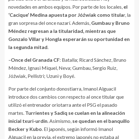
novedades en ambos equipos. Por parte de los locales,
el
‘Cacique’ Medina apuesta por Jóźwiak como titula
r, la
gran sorpresa del once nazarí. Además,
Gumbau y Bruno
Méndez regresan a la titularidad, mientras que
Gonzalo Villar y Hongla esperarán su oportunidad en
la segunda mitad
.
–
Once del Granada CF
: Batalla; Ricard Sánchez, Bruno
Méndez, Ignasi Miquel, Neva; Gumbau, Sergio Ruiz,
Jóźwiak, Pellistri; Uzuni y Boyé.
Por parte del conjunto donostiarra, Imanol Alguacil
introduce dos cambios con respecto al once titular que
utilizó el entrenador oriotarra ante el PSG el pasado
martes.
Turrientes y Sadiq se cuelan en la alineación
inicial txuri-urdin
. Asimismo,
se quedan en el banquillo
Becker y Kubo
. El japonés, según informó Imanol
Alguacil en la previa, el extremo japonés no estaba al