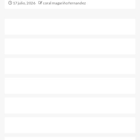
17 julio, 2026
coral magariño fernandez