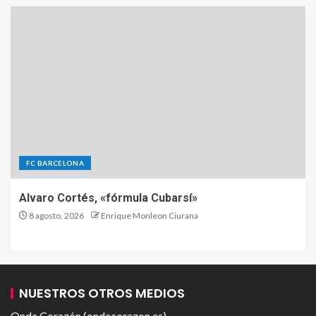
FC BARCELONA
Alvaro Cortés, «fórmula Cubarsí»
8 agosto, 2026
Enrique Monleon Ciurana
NUESTROS OTROS MEDIOS
Onda Corazón (ondacorazon.es)