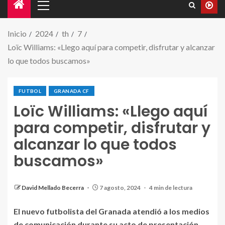
Inicio
2024
th
7
Loïc Williams: «Llego aquí para competir, disfrutar y alcanzar
lo que todos buscamos»
FUTBOL
GRANADA CF
Loïc Williams: «Llego aquí
para competir, disfrutar y
alcanzar lo que todos
buscamos»
Loïc Williams posa para los fotógrafos durante su
acto de presentación | Foto: José Velasco.
David Mellado Becerra
7 agosto, 2024
4 min de lectura
El nuevo futbolista del Granada atendió a los medios
de comunicación durante su acto de presentación