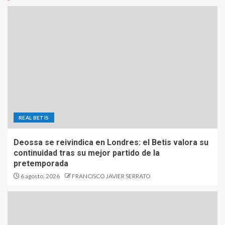
REAL BETIS
Deossa se reivindica en Londres: el Betis valora su
continuidad tras su mejor partido de la
pretemporada
6 agosto, 2026
FRANCISCO JAVIER SERRATO