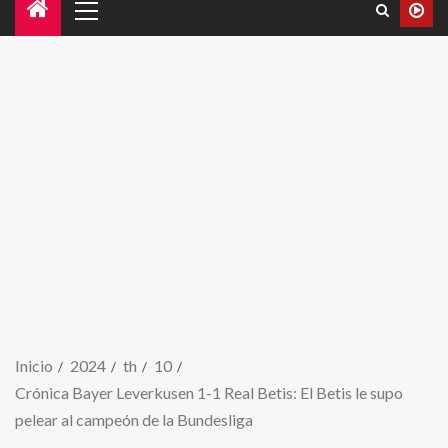
Inicio
2024
th
10
Crónica Bayer Leverkusen 1-1 Real Betis: El Betis le supo
pelear al campeón de la Bundesliga