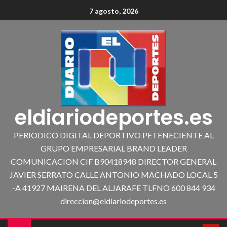
7 agosto, 2026
eldiariodeportes.es
PERIODICO DIGITAL DEPORTIVO PETENECIENTE AL
GRUPO EMPRESARIAL BRAND LEADER
COMUNICACION CIF B90418948 DIRECTOR GENERAL
JAVIER SERRATO CALLE ANTONIO MACHADO LOCAL 5
-A 41927 MAIRENA DEL ALJARAFE TLFNO 600 844 934
direccion@eldiariodeportes.es