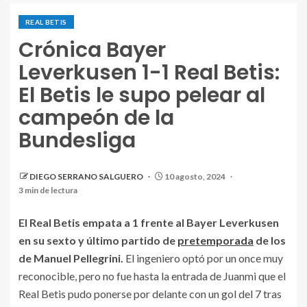
REAL BETIS
Crónica Bayer
Leverkusen 1-1 Real Betis:
El Betis le supo pelear al
campeón de la
Bundesliga
Los jugadores del Real Betis celebran el gol de Juanmi
en el Bayer Leverkusen 1-1 Real Betis | Fuente: X
DIEGO SERRANO SALGUERO
10 agosto, 2024
(@RealBetis)
3 min de lectura
El Real Betis empata a 1 frente al Bayer Leverkusen
en su sexto y último partido de
pretemporada
de los
de Manuel Pellegrini.
El ingeniero optó por un once muy
reconocible, pero no fue hasta la entrada de Juanmi que el
Real Betis pudo ponerse por delante con un gol del 7 tras