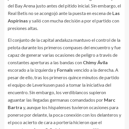
del Bay Arena justo antes del pitido inicial. Sin embargo, el
Real Betis no se acongojó ante la puesta en escena de
Las
Aspirinas
y salió con mucha decisión a por el partido con
presiones altas.
El conjunto de la capital andaluza mantuvo el control de la
pelota durante los primeros compases del encuentro y fue
capaz de generar varias ocasiones de peligro a través de
constantes aperturas a las bandas con
Chimy Ávila
escorado a la izquierda y
Fornals
vencido a la derecha. A
pesar de ello, tras los primeros quince minutos de partido
el equipo de Leverkusen pasó a tomar la iniciativa del
encuentro. Sin embargo, los verdiblancos supieron
aguantar las llegadas germanas comandados por
Marc
Bartra
y, aunque los hispalenses tuvieron ocasiones para
ponerse por delante, la poca conexión con los delanteros y
el poco acierto de cara a portería hicieron que el