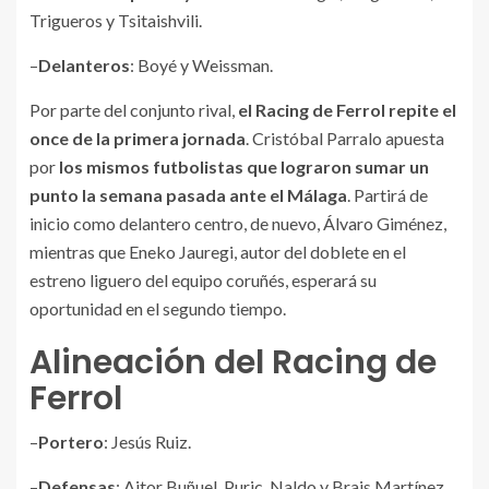
Trigueros y Tsitaishvili.
–
Delanteros
: Boyé y Weissman.
Por parte del conjunto rival,
el Racing de Ferrol repite el
once de la primera jornada
. Cristóbal Parralo apuesta
por
los mismos futbolistas que lograron sumar un
punto la semana pasada ante el Málaga
. Partirá de
inicio como delantero centro, de nuevo, Álvaro Giménez,
mientras que Eneko Jauregi, autor del doblete en el
estreno liguero del equipo coruñés, esperará su
oportunidad en el segundo tiempo.
Alineación del Racing de
Ferrol
–
Portero
: Jesús Ruiz.
–
Defensas
: Aitor Buñuel, Puric, Naldo y Brais Martínez.