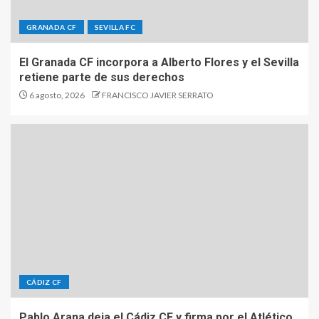
GRANADA CF
SEVILLA FC
El Granada CF incorpora a Alberto Flores y el Sevilla
retiene parte de sus derechos
6 agosto, 2026
FRANCISCO JAVIER SERRATO
CÁDIZ CF
Pablo Arana deja el Cádiz CF y firma por el Atlético