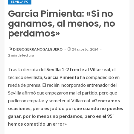
SEVILLA FC
García Pimienta: «Si no
ganamos, al menos, no
perdamos»
García Pimienta compadeciendo en rueda de prensa
DIEGO SERRANO SALGUERO
24 agosto, 2024
postpartido.
2 min de lectura
Tras la derrota del
Sevilla 1-2 frente al Villarreal
, el
técnico sevillista,
García Pimienta
ha compadecido en
rueda de prensa. El recién incorporado
entrenador
del
Sevilla afirmó que empezaron mal el partido, pero que
pudieron empatar y someter al Villarreal. «
Generamos
ocasiones, pero es jodido porque cuando no puedes
ganar, por lo menos no perdamos, pero en el 95′
hemos cometido un error
»