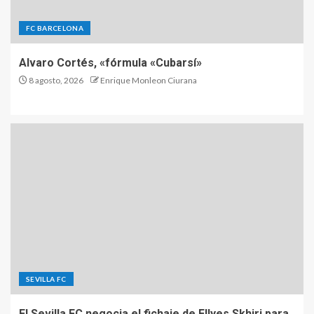
FC BARCELONA
Alvaro Cortés, «fórmula «Cubarsí»
8 agosto, 2026
Enrique Monleon Ciurana
SEVILLA FC
El Sevilla FC negocia el fichaje de Ellyes Skhiri para