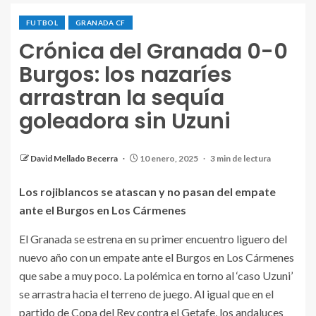
FUTBOL
GRANADA CF
Crónica del Granada 0-0
Burgos: los nazaríes
arrastran la sequía
goleadora sin Uzuni
Boyé controla un balón en el partido de hoy contra el
Burgos. / Granada CF
David Mellado Becerra
10 enero, 2025
3 min de lectura
Los rojiblancos se atascan y no pasan del empate
ante el Burgos en Los Cármenes
El Granada se estrena en su primer encuentro liguero del
nuevo año con un empate ante el Burgos en Los Cármenes
que sabe a muy poco. La polémica en torno al ‘caso Uzuni’
se arrastra hacia el terreno de juego. Al igual que en el
partido de Copa del Rey contra el Getafe, los andaluces