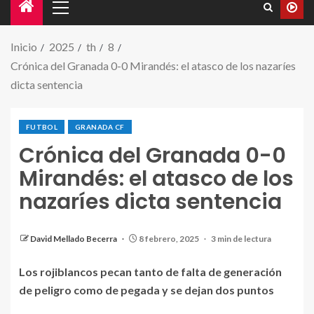
Inicio
2025
th
8
Crónica del Granada 0-0 Mirandés: el atasco de los nazaríes
dicta sentencia
FUTBOL
GRANADA CF
Crónica del Granada 0-0
Mirandés: el atasco de los
nazaríes dicta sentencia
Foto inicial de los jugadores del Granada antes del
partido. / GRANADA CF
David Mellado Becerra
8 febrero, 2025
3 min de lectura
Los rojiblancos pecan tanto de falta de generación
de peligro como de pegada y se dejan dos puntos