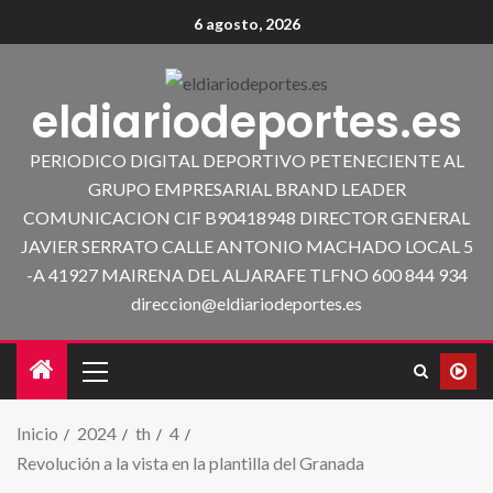
6 agosto, 2026
eldiariodeportes.es
PERIODICO DIGITAL DEPORTIVO PETENECIENTE AL
GRUPO EMPRESARIAL BRAND LEADER
COMUNICACION CIF B90418948 DIRECTOR GENERAL
JAVIER SERRATO CALLE ANTONIO MACHADO LOCAL 5
-A 41927 MAIRENA DEL ALJARAFE TLFNO 600 844 934
direccion@eldiariodeportes.es
Inicio
2024
th
4
Revolución a la vista en la plantilla del Granada