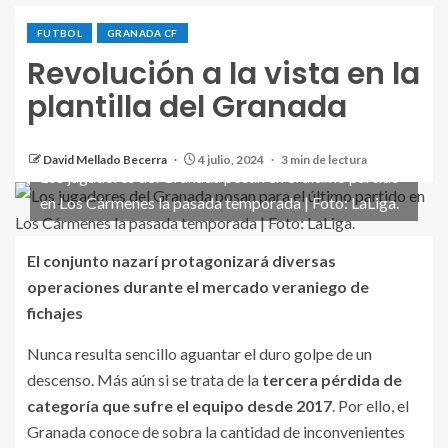
FUTBOL
GRANADA CF
Revolución a la vista en la
plantilla del Granada
David Mellado Becerra
4 julio, 2024
3 min de lectura
Los jugadores del Granada posan en el último partido
en Los Cármenes la pasada temporada | Foto: LaLiga.
El conjunto nazarí protagonizará diversas
operaciones durante el mercado veraniego de
fichajes
Nunca resulta sencillo aguantar el duro golpe de un
descenso. Más aún si se trata de la
tercera pérdida de
categoría que sufre el equipo desde 2017
. Por ello, el
Granada conoce de sobra la cantidad de inconvenientes